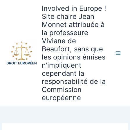
Aller
Involved in Europe !
au
Site chaire Jean
contenu
Monnet attribuée à
la professeure
Viviane de
Beaufort, sans que
les opinions émises
n'impliquent
cependant la
responsabilité de la
Commission
européenne