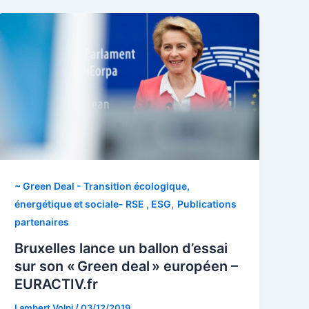
~ Green Deal - Transition écologique,
,
énergétique et sociale- RSE , ESG
Publications
partenaires
Bruxelles lance un ballon d’essai
sur son « Green deal » européen –
EURACTIV.fr
Lambert Volpi
/
03/12/2019