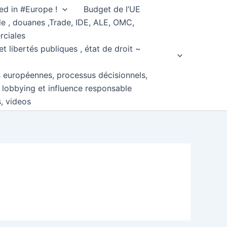
ed in #Europe !
Budget de l’UE
e , douanes ,Trade, IDE, ALE, OMC,
rciales
et libertés publiques , état de droit ~
s européennes, processus décisionnels,
, lobbying et influence responsable
s, videos