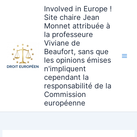
Aller
Involved in Europe !
au
Site chaire Jean
contenu
Monnet attribuée à
la professeure
Viviane de
Beaufort, sans que
les opinions émises
n'impliquent
cependant la
responsabilité de la
Commission
européenne