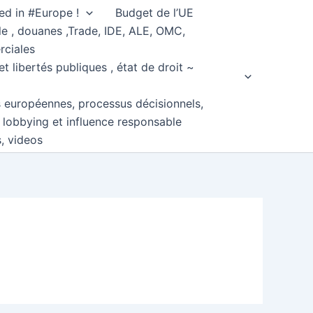
ed in #Europe !
Budget de l’UE
e , douanes ,Trade, IDE, ALE, OMC,
rciales
et libertés publiques , état de droit ~
s européennes, processus décisionnels,
, lobbying et influence responsable
s, videos