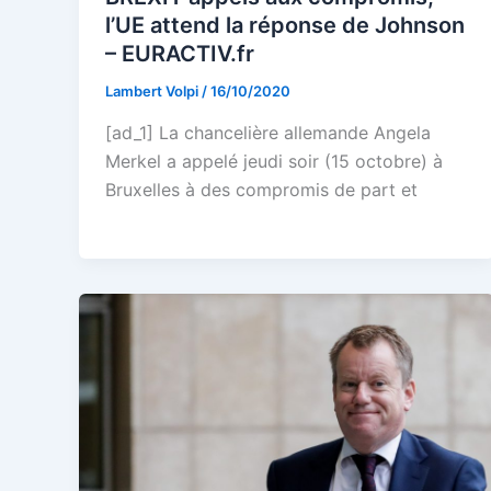
l’UE attend la réponse de Johnson
– EURACTIV.fr
Lambert Volpi
/
16/10/2020
[ad_1] La chancelière allemande Angela
Merkel a appelé jeudi soir (15 octobre) à
Bruxelles à des compromis de part et