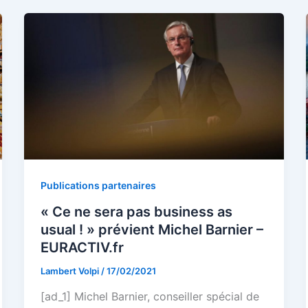
Publications partenaires
« Ce ne sera pas business as
usual ! » prévient Michel Barnier –
EURACTIV.fr
Lambert Volpi
/
17/02/2021
[ad_1] Michel Barnier, conseiller spécial de