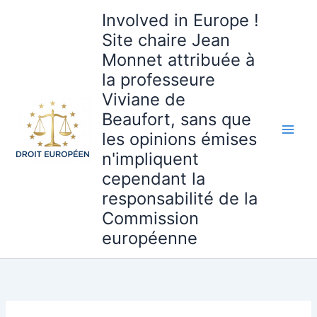
Aller
Involved in Europe !
au
Site chaire Jean
contenu
Monnet attribuée à
la professeure
Viviane de
Beaufort, sans que
les opinions émises
n'impliquent
cependant la
responsabilité de la
Commission
européenne