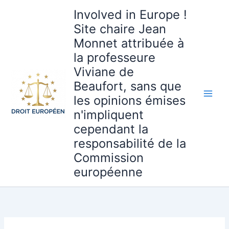
Aller
Involved in Europe !
au
Site chaire Jean
contenu
Monnet attribuée à
la professeure
Viviane de
Beaufort, sans que
les opinions émises
n'impliquent
cependant la
responsabilité de la
Commission
européenne