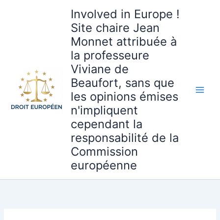
Aller
Involved in Europe !
au
Site chaire Jean
contenu
Monnet attribuée à
la professeure
Viviane de
Beaufort, sans que
les opinions émises
n'impliquent
cependant la
responsabilité de la
Commission
européenne