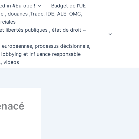
ed in #Europe !
Budget de l’UE
e , douanes ,Trade, IDE, ALE, OMC,
rciales
et libertés publiques , état de droit ~
s européennes, processus décisionnels,
, lobbying et influence responsable
s, videos
enacé