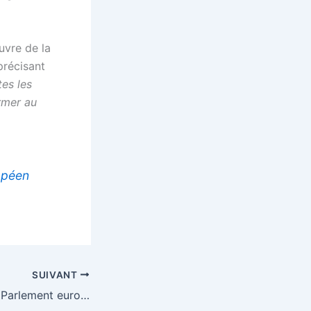
uvre de la
précisant
tes les
rmer au
opéen
SUIVANT
Déforestation : le Parlement européen détricote un texte clé