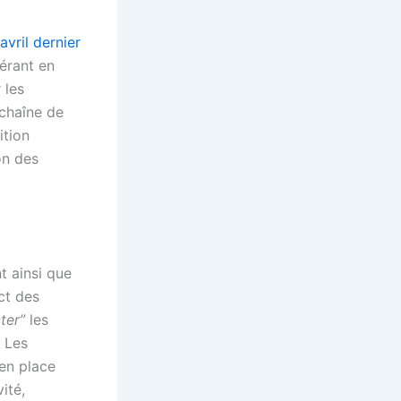
avril dernier
érant en
 les
 chaîne de
ition
on des
t ainsi que
ct des
ter”
les
. Les
en place
ité,