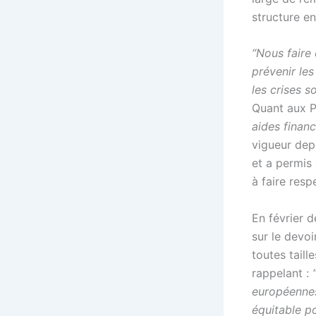
structure e
“Nous faire
prévenir le
les crises s
Quant aux 
aides financ
vigueur depu
et a permis 
à faire res
En février d
sur le devoi
toutes taill
rappelant :
européennes
équitable p