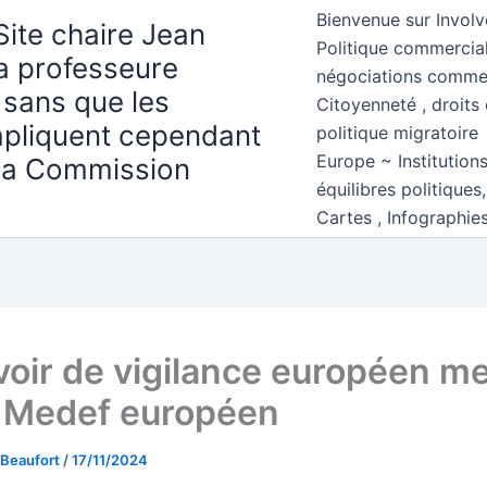
Bienvenue sur Involv
Site chaire Jean
Politique commercial
la professeure
négociations comme
 sans que les
Citoyenneté , droits 
mpliquent cependant
politique migratoire
Europe ~ Institution
 la Commission
équilibres politiques
Cartes , Infographie
voir de vigilance européen m
e Medef européen
 Beaufort
/
17/11/2024