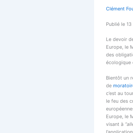
Clément Fou
Publié le 1
Le devoir d
Europe, le M
des obligati
écologique e
Bientôt un r
de
moratoir
c’est au tou
le feu des c
européennes
Europe, le 
visant à
“al
l’application