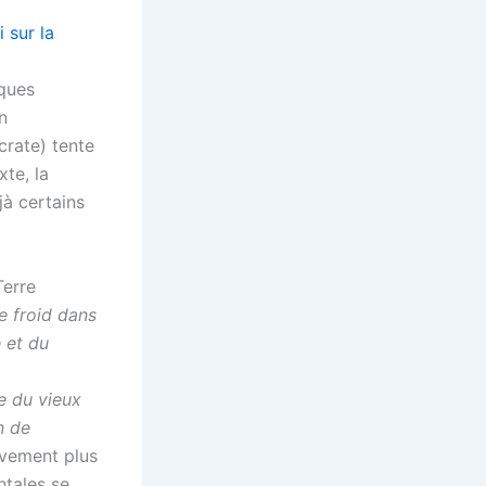
 sur la
iques
n
crate) tente
xte, la
jà certains
Terre
e froid dans
 et du
e du vieux
n de
uvement plus
ntales se