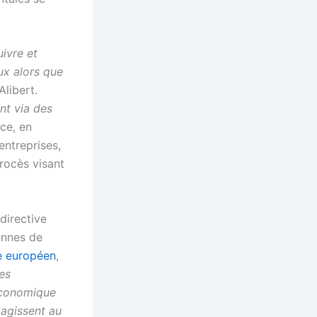
ivre et
ux alors que
Alibert.
nt via des
nce, en
entreprises,
procès visant
 directive
ennes de
ce européen
,
es
économique
 agissent au