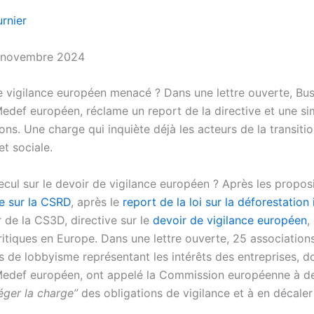
rnier
3 novembre 2024
e vigilance européen menacé ? Dans une lettre ouverte, Bus
edef européen, réclame un report de la directive et une sim
ons. Une charge qui inquiète déjà les acteurs de la transiti
t sociale.
ecul sur le devoir de vigilance européen ? Après les propos
e sur la CSRD
, après le
report de la loi sur la déforestatio
r de la CS3D, directive sur le
devoir de vigilance européen
,
ritiques en Europe. Dans une lettre ouverte, 25 association
 de lobbyisme représentant les intérêts des entreprises, d
Medef européen, ont appelé la Commission européenne à de
léger la charge”
des obligations de vigilance et à en décaler
.