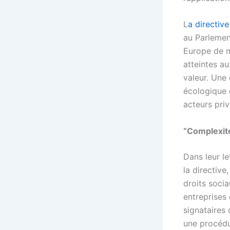
L
a directive
au Parlemen
Europe de me
atteintes a
valeur. Une 
écologique e
acteurs pri
“Complexité
Dans leur le
la directive
droits soci
entreprises
signataires
une procédur