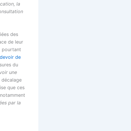
cation, la
onsultation
iées des
ace de leur
a pourtant
 devoir de
esures du
voir une
n décalage
cise que ces
 notamment
ées par la