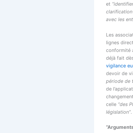
et
“identifie
clarificatio
avec les ent
Les associa
lignes dire
conformité 
déjà fait dès
vigilance e
devoir de vi
période de t
de l’applica
changement
celle
“des P
législation”
.
“Arguments