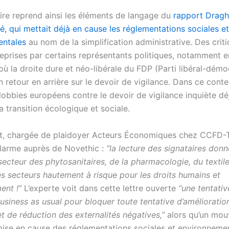
ire reprend ainsi les éléments de langage du
rapport Draghi
é, qui mettait déjà en cause les réglementations sociales et
entales
au nom de la simplification administrative. Des crit
eprises par certains représentants politiques, notamment e
ù la droite dure et néo-libérale du FDP (Parti libéral-démo
 retour en arrière sur le devoir de vigilance. Dans ce conte
lobbies européens contre le devoir de vigilance inquiète dé
a transition écologique et sociale.
rt, chargée de plaidoyer Acteurs Économiques chez CCFD-
’alarme auprès de Novethic :
“la lecture des signataires donn
secteur des phytosanitaires, de la pharmacologie, du textile
s secteurs hautement à risque pour les droits humains et
ent !”
L’experte voit dans cette lettre ouverte
“une tentativ
siness as usual pour bloquer toute tentative d’amélioratio
et de réduction des externalités négatives,”
alors qu’un mo
mise en cause des réglementations sociales et environneme