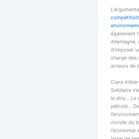
L’argumenta
compétitivit
environnem
également r
Allemagne, o
d’imposer un
charge des 
acteurs de l
Clara Alibe
Solidaire s
le dos… Le 
pétrole… De
l’environnem
monde du bu
l’économie 
large de re