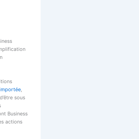
iness
plification
on
itions
n importée
,
 d’être sous
s
ont Business
s actions