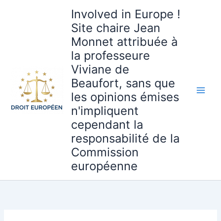
Aller
Involved in Europe !
au
Site chaire Jean
contenu
Monnet attribuée à
la professeure
Viviane de
Beaufort, sans que
les opinions émises
n'impliquent
cependant la
responsabilité de la
Commission
européenne