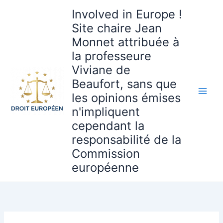
Aller
Involved in Europe !
au
Site chaire Jean
contenu
Monnet attribuée à
la professeure
Viviane de
Beaufort, sans que
les opinions émises
n'impliquent
cependant la
responsabilité de la
Commission
européenne