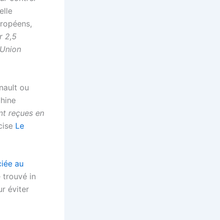
elle
uropéens,
r 2,5
’Union
nault ou
Chine
nt reçues en
écise
Le
ciée au
 trouvé in
r éviter