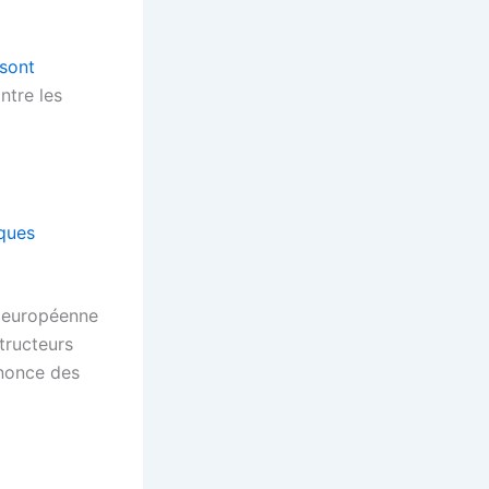
 sont
ntre les
iques
n européenne
tructeurs
nnonce des