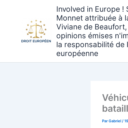
Aller
Involved in Europe ! 
au
Monnet attribuée à 
contenu
Viviane de Beaufort,
opinions émises n'i
la responsabilité de
européenne
Véhic
batail
Par
Gabriel
/
1