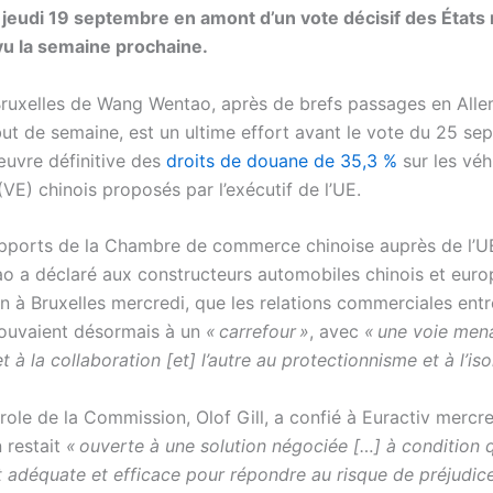
ce jeudi 19 septembre en amont d’un vote décisif des Éta
vu la semaine prochaine.
 Bruxelles de Wang Wentao, après de brefs passages en All
but de semaine, est un ultime effort avant le vote du 25 se
œuvre définitive des
droits de douane de 35,3 %
sur les véh
(VE) chinois proposés par l’exécutif de l’UE.
apports de la Chambre de commerce chinoise auprès de l’
 a déclaré aux constructeurs automobiles chinois et europ
n à Bruxelles mercredi, que les relations commerciales entr
trouvaient désormais à un
« carrefour »
, avec
« une voie men
et à la collaboration [et] l’autre au protectionnisme et à l’iso
ole de la Commission, Olof Gill, a confié à Euractiv mercre
 restait
« ouverte à une solution négociée […] à condition q
it adéquate et efficace pour répondre au risque de préjudic