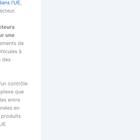
dans l’UE
,
ecteur.
cteurs
ur une
gements de
éhicules à
s des
’un contrôle
mplexe que
les entre
menées en
 produits
’UE