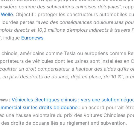
considère comme des subventions chinoises déloyales
”, rapp
 Welle
. Objectif : protéger les constructeurs automobiles e
 lourdes pertes
“avec des conséquences douloureuses pou
mplois directs et 10,3 millions d’emplois indirects à travers l
”, indique
Euronews
.
nt chinois, américains comme Tesla ou européens comme Re
portateurs de véhicules dont les usines sont installées en 
cquitter un droit compensateur à hauteur des aides qu’ils o
, en plus des droits de douane, déjà en place, de 10 %
”, pr
ews :
Véhicules électriques chinois : vers une solution négo
ommercial sur les droits de douane
: un accord pourrait être
ec une hausse volontaire du prix des voitures Chinoises pou
n des droits de douane liés au règlement anti subvention.