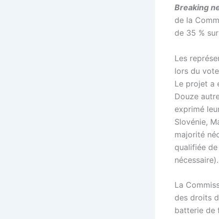
Breaking n
de la Commi
de 35 % sur 
Les représe
lors du vote
Le projet a 
Douze autre
exprimé leur
Slovénie, M
majorité né
qualifiée d
nécessaire).
La Commissi
des droits 
batterie de 