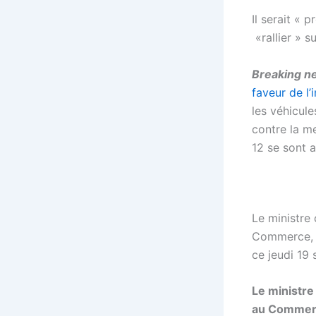
Il serait « 
«rallier » 
Breaking 
faveur de l’
les véhicul
contre la m
12 se sont 
Le ministre
Commerce, V
ce jeudi 19
Le ministr
au Commerc