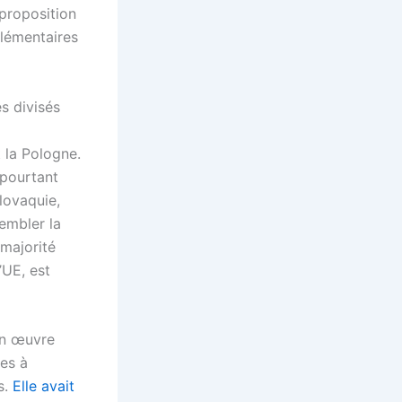
proposition
lémentaires
s divisés
t la Pologne.
 pourtant
lovaquie,
embler la
 majorité
’UE, est
en œuvre
les à
s.
Elle avait