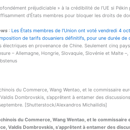
profondément préjudiciable » à la crédibilité de l’UE si Pékin
suffisamment d’États membres pour bloquer les droits de do
news
:
Les États membres de l’Union ont voté vendredi 4 oc
imposition de tarifs douaniers définitifs, pour une durée de 
es électriques en provenance de Chine. Seulement cinq pays
esure – Allemagne, Hongrie, Slovaquie, Slovénie et Malte –,
abstenus
 chinois du Commerce, Wang Wentao, et le commissaire eu
aldis Dombrovskis, s’apprêtent à entamer des discussions d
 septembre. [Shutterstock/Alexandros Michailidis]
e chinois du Commerce, Wang Wentao, et le commissaire
e, Valdis Dombrovskis, s’apprêtent à entamer des discu