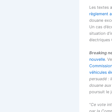
Les textes 
règlement a
douane exce
Un cas d’éc
situation d’
électriques 
Breaking n
nouvelle
. V
Commission 
véhicules é
persuadé : i
douane aux c
poursuit le j
“
Ce vote int
par la Comm