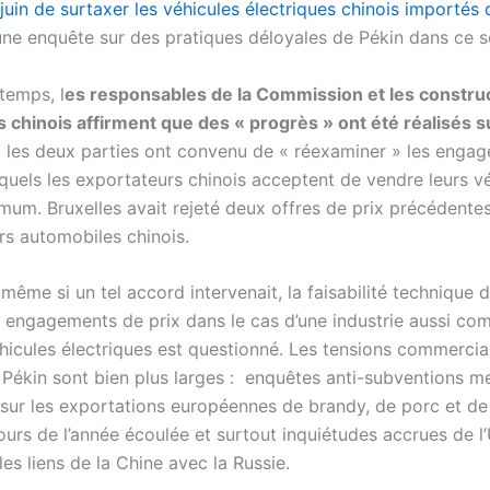
uin de surtaxer les véhicules électriques chinois importés 
une enquête sur des pratiques déloyales de Pékin dans ce s
temps, l
es responsables de la Commission et les constru
 chinois affirment que des « progrès » ont été réalisés s
: les deux parties ont convenu de « réexaminer » les enga
squels les exportateurs chinois acceptent de vendre leurs v
imum. Bruxelles avait rejeté deux offres de prix précédente
rs automobiles chinois.
ême si un tel accord intervenait, la faisabilité technique d
s engagements de prix dans le cas d’une industrie aussi co
éhicules électriques est questionné. Les tensions commercia
t Pékin sont bien plus larges : enquêtes anti-subventions 
s sur les exportations européennes de brandy, de porc et de
cours de l’année écoulée et surtout inquiétudes accrues de l
es liens de la Chine avec la Russie.