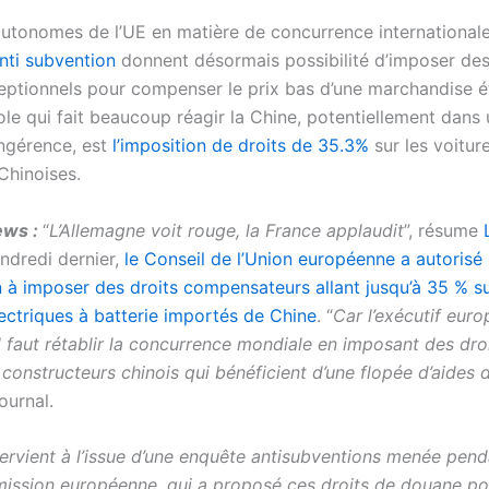
autonomes de l’UE en matière de concurrence international
nti subvention
donnent désormais possibilité d’imposer des
ptionnels pour compenser le prix bas d’une marchandise é
ole qui fait beaucoup réagir la Chine, potentiellement dans
ingérence, est
l’imposition de droits de 35.3%
sur les voitur
Chinoises.
ews :
“
L’Allemagne voit rouge, la France applaudit
”, résume
endredi dernier,
le Conseil de l’Union européenne a autorisé 
à imposer des droits compensateurs allant jusqu’à 35 % su
lectriques à batterie importés de Chine
. “
Car l’exécutif eur
l faut rétablir la concurrence mondiale en imposant des dro
onstructeurs chinois qui bénéficient d’une flopée d’aides d
ournal.
ervient à l’issue d’une enquête antisubventions menée pend
ission européenne, qui a proposé ces droits de douane po