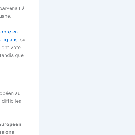
 parvenait à
uane.
tobre en
cinq ans
, sur
 ont voté
 tandis que
ropéen au
ifficiles
 européen
ssions