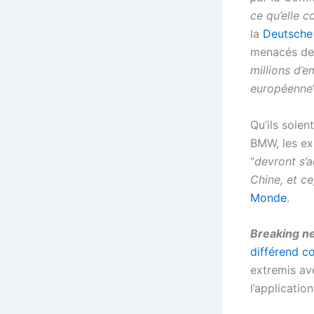
ce qu’elle 
la
Deutsche
menacés de
millions d’e
européenne
Qu’ils soie
BMW, les ex
“
devront s’a
Chine, et ce
Monde
.
Breaking n
différend c
extremis av
l’applicatio