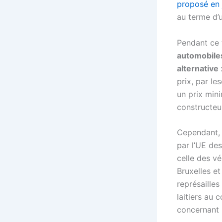
proposé en j
au terme d’
Pendant ce 
automobiles
alternative
prix, par le
un prix min
constructeu
Cependant, m
par l’UE de
celle des v
Bruxelles e
représaille
laitiers au 
concernant l