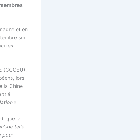
ts membres
emagne et en
ptembre sur
icules
UE (CCCEU),
éens, lors
e la Chine
ant à
lation ».
di que la
u’une telle
e pour