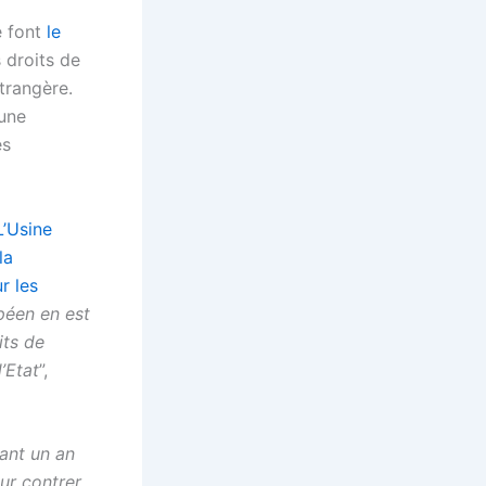
e font
le
 droits de
trangère.
 une
es
L’Usine
la
r les
opéen en est
its de
’Etat
”,
ant un an
ur contrer