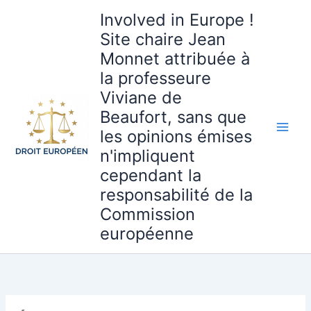
Aller
Involved in Europe !
au
Site chaire Jean
contenu
Monnet attribuée à
la professeure
Viviane de
Beaufort, sans que
les opinions émises
n'impliquent
cependant la
responsabilité de la
Commission
européenne