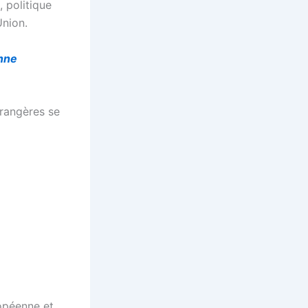
 politique
Union.
nne
trangères se
ropéenne et