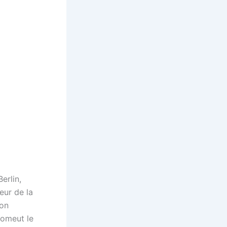
erlin,
eur de la
ion
romeut le