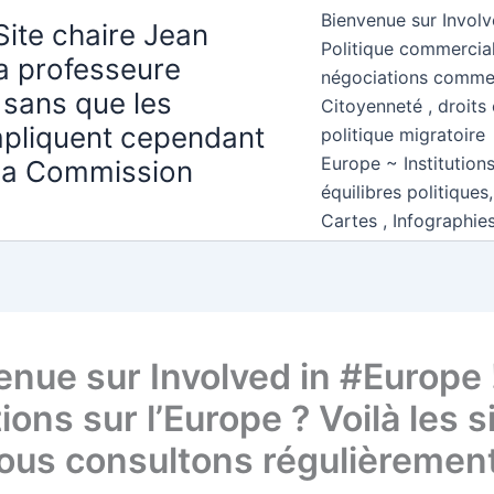
Bienvenue sur Involv
Site chaire Jean
Politique commercial
la professeure
négociations comme
 sans que les
Citoyenneté , droits 
mpliquent cependant
politique migratoire
Europe ~ Institution
 la Commission
équilibres politiques
Cartes , Infographie
enue sur Involved in #Europe 
ons sur l’Europe ? Voilà les s
ous consultons régulièremen