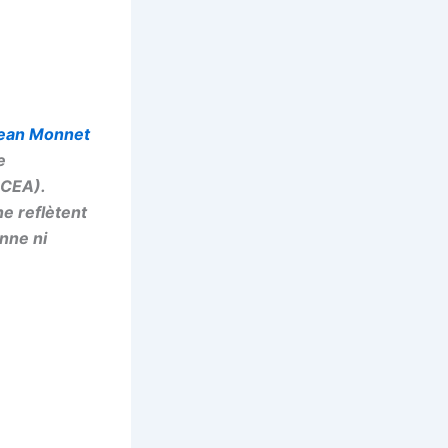
Jean Monnet
e
ACEA).
e reflètent
nne ni