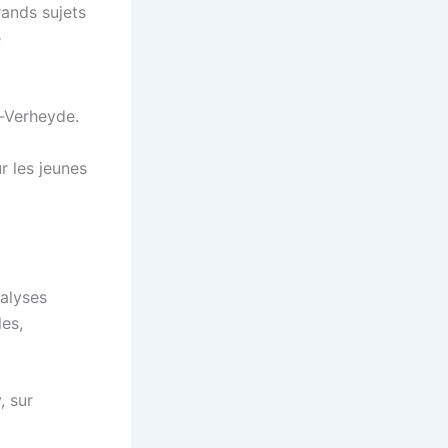
rands sujets
e
s-Verheyde.
r les jeunes
nalyses
les,
, sur