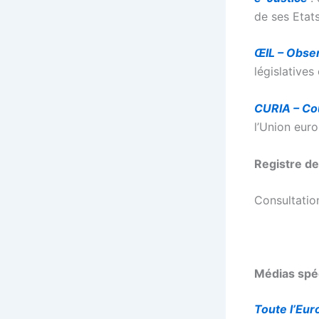
de ses Eta
ŒIL – Obser
législative
CURIA – Co
l’Union eur
Registre de
Consultatio
Médias
spé
Toute l’Eur