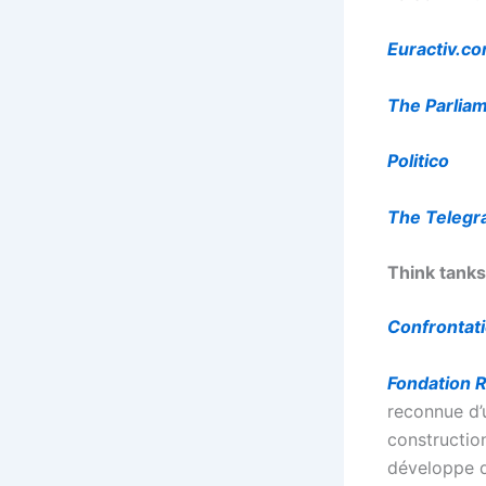
Euractiv.c
The Parlia
Politico
The Telegr
Think tanks
Confrontat
Fondation 
reconnue d’
constructio
développe d