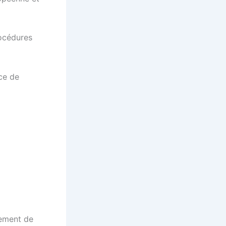
rocédures
nce de
nement de