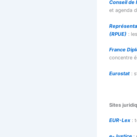
Conseil de
et agenda d
Représenta
(RPUE)
: le
France Dip
concentre é
Eurostat
: s
Sites juridi
EUR-Lex
: 
e-Justice
: