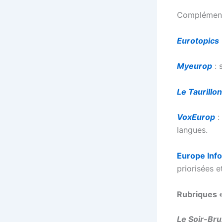
Complément
Eurotopics
Myeurop
: 
Le Taurillon
VoxEurop
:
langues.
Europe Inf
priorisées 
Rubriques «
Le Soir-Bru