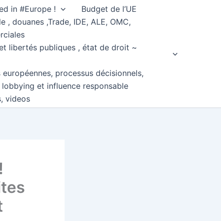
ed in #Europe !
Budget de l’UE
e , douanes ,Trade, IDE, ALE, OMC,
rciales
et libertés publiques , état de droit ~
s européennes, processus décisionnels,
, lobbying et influence responsable
s, videos
!
ites
t