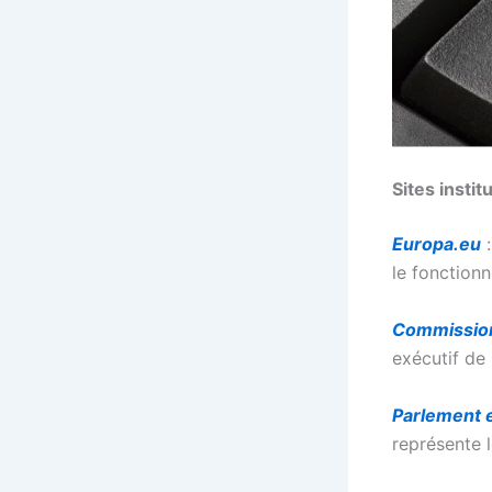
Sites instit
Europa.eu
:
le fonction
Commissio
exécutif de
Parlement 
représente 