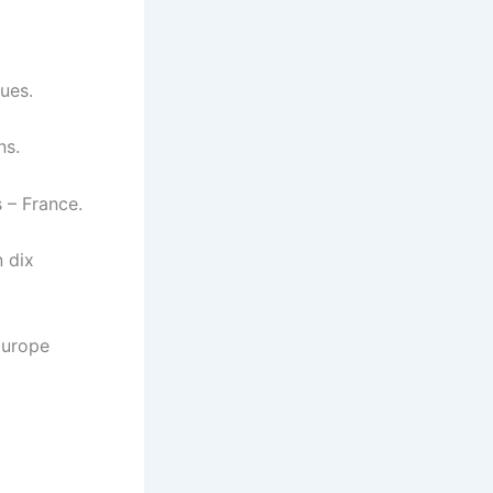
ues.
ns.
 – France.
n dix
Europe