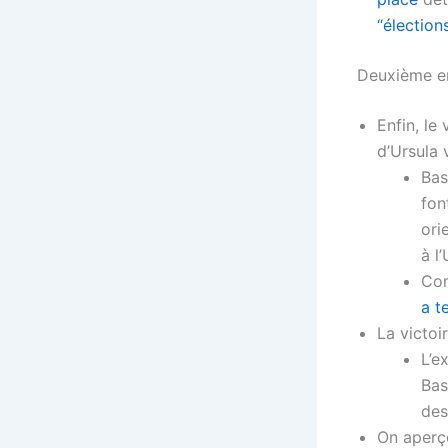
“élection
Deuxième en
Enfin, le
d’Ursula 
Bas
fon
ori
à l
Com
a t
La victoi
L’e
Bas
de
On aperç