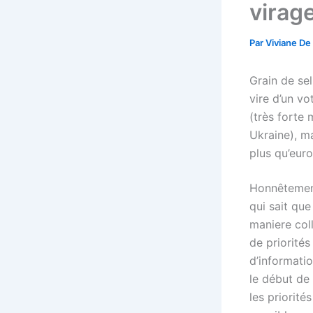
virage
Par
Viviane De
Grain de sel
vire d’un vo
(très forte 
Ukraine), m
plus qu’eur
Honnêtement
qui sait qu
maniere coll
de priorités
d’informati
le début de 
les priorit