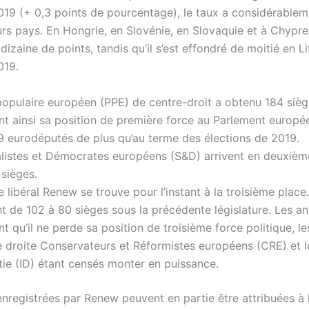
019 (+ 0,3 points de pourcentage), le taux a considérablem
rs pays. En Hongrie, en Slovénie, en Slovaquie et à Chypre,
dizaine de points, tandis qu’il s’est effondré de moitié en L
019.
populaire européen (PPE) de centre-droit a obtenu 184 sièg
t ainsi sa position de première force au Parlement europé
9 eurodéputés de plus qu’au terme des élections de 2019.
alistes et Démocrates européens (S&D) arrivent en deuxièm
sièges.
 libéral Renew se trouve pour l’instant à la troisième place.
 de 102 à 80 sièges sous la précédente législature. Les an
nt qu’il ne perde sa position de troisième force politique, l
 droite Conservateurs et Réformistes européens (CRE) et I
ie (ID) étant censés monter en puissance.
enregistrées par Renew peuvent en partie être attribuées à 