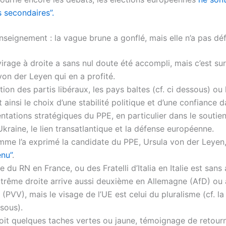
s secondaires”.
seignement : la vague brune a gonflé, mais elle n’a pas déf
 virage à droite a sans nul doute été accompli, mais c’est su
von der Leyen qui en a profité.
tion des partis libéraux, les pays baltes (cf. ci dessous) ou 
t ainsi le choix d’une stabilité politique et d’une confiance d
entations stratégiques du PPE, en particulier dans le soutien
’Ukraine, le lien transatlantique et la défense européenne.
me l’a exprimé la candidate du PPE, Ursula von der Leyen
enu”
.
re du RN en France, ou des Fratelli d’Italia en Italie est sans
xtrême droite arrive aussi deuxième en Allemagne (AfD) ou
 (PVV), mais le visage de l’UE est celui du pluralisme (cf. la
ssous).
oit quelques taches vertes ou jaune, témoignage de retou