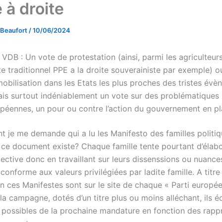
 à droite
 Beaufort
/
10/06/2024
 VDB : Un vote de protestation (ainsi, parmi les agriculteur
te traditionnel PPE a la droite souverainiste par exemple) 
mobilisation dans les Etats les plus proches des tristes év
ais surtout indéniablement un vote sur des problématiques 
opéennes, un pour ou contre l’action du gouvernement en pl
 je me demande qui a lu les Manifesto des familles politiq
e ce document existe? Chaque famille tente pourtant d’élab
ective donc en travaillant sur leurs dissenssions ou nuances
 conforme aux valeurs privilégiées par ladite famille. A titre
on ces Manifestes sont sur le site de chaque « Parti europé
la campagne, dotés d’un titre plus ou moins alléchant, ils éc
és possibles de la prochaine mandature en fonction des ra