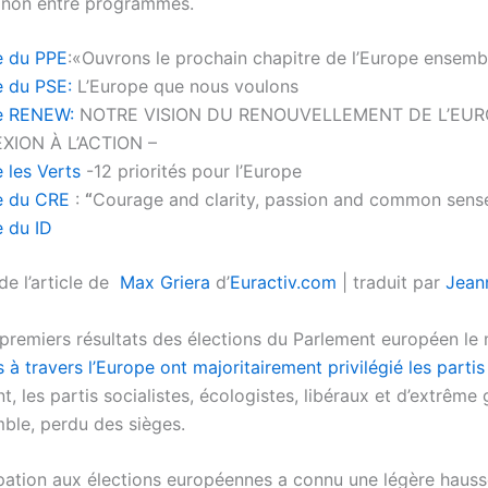
 non entre programmes.
e du PPE
:«Ouvrons le prochain chapitre de l’Europe ensemb
e du PSE:
L’Europe que nous voulons
e RENEW:
NOTRE VISION DU RENOUVELLEMENT DE L’EUR
XION À L’ACTION –
e les Verts
-12 priorités pour l’Europe
e du CRE
:
“
Courage and clarity, passion and common sense
e du ID
de l’article de
Max Griera
d’
Euractiv.com
| traduit par
Jean
remiers résultats des élections du Parlement européen le 
s à travers l’Europe ont majoritairement privilégié les partis
t, les partis socialistes, écologistes, libéraux et d’extrême
mble, perdu des sièges.
cipation aux élections européennes a connu une légère hauss