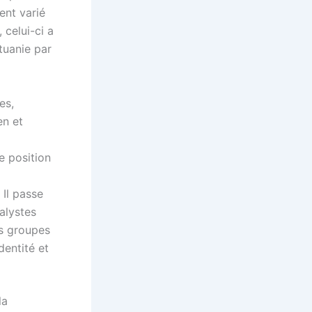
ent varié
 celui-ci a
ituanie par
es,
en et
e position
 Il passe
alystes
es groupes
dentité et
la