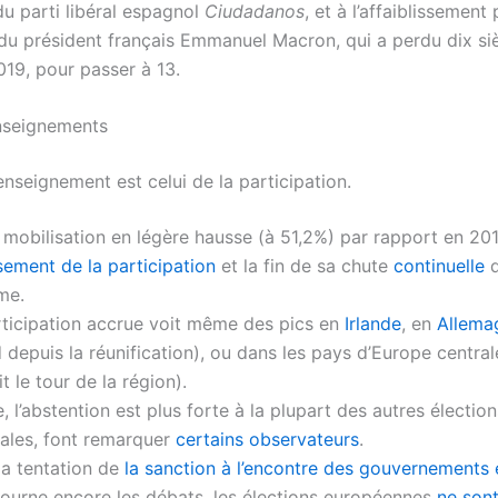
du parti libéral espagnol
Ciudadanos
, et à l’affaiblissemen
n du président français Emmanuel Macron, qui a perdu dix si
019, pour passer à 13.
nseignements
nseignement est celui de la participation.
mobilisation en légère hausse (à 51,2%) par rapport en 20
sement de la participation
et la fin de sa chute
continuelle
d
me.
rticipation accrue voit même des pics en
Irlande
, en
Allema
 depuis la réunification), ou dans les pays d’Europe central
it le tour de la région).
, l’abstention est plus forte à la plupart des autres élection
nales, font remarquer
certains observateurs
.
la tentation de
la sanction à l’encontre des gouvernements 
ourne encore les débats, les élections européennes
ne sont