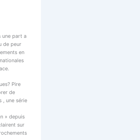
s une part a
ou de peur
ènements en
nationales
ace.
ues? Pire
orer de
 , une série
en » depuis
lairent sur
pprochements