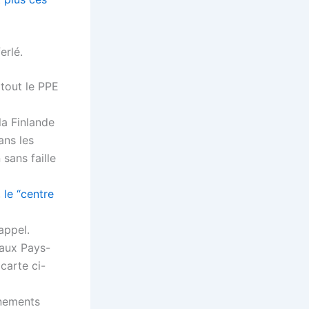
erlé.
rtout le PPE
la Finlande
ans les
 sans faille
,
le “centre
 appel.
 aux Pays-
 carte ci-
rnements