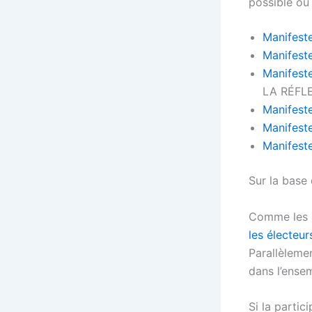
possible ou
Manifest
Manifest
Manifest
LA RÉFLE
Manifest
Manifest
Manifest
Sur la base 
Comme les p
les électeur
Parallèlemen
dans l’ense
Si la parti