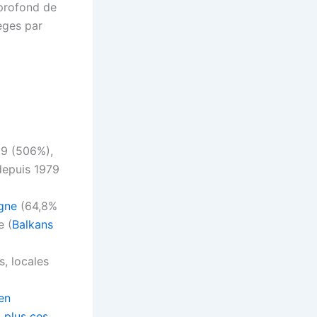
t profond de
èges par
19 (506%),
epuis 1979
gne
(64,8%
e (
Balkans
s, locales
en
 plus ces