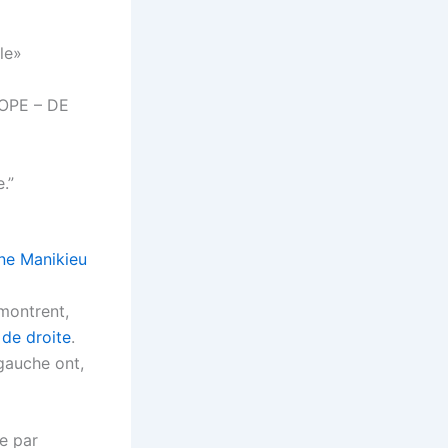
le»
OPE – DE
.”
ne Manikieu
montrent,
 de droite
.
 gauche ont,
e par