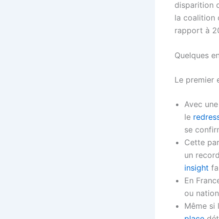
disparition 
la coalitio
rapport à 2
Quelques e
Le premier e
Avec une 
le
redres
se confir
Cette pa
un record
insight
fa
En France
ou natio
Même si 
place
dét