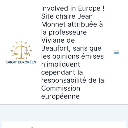
Aller
Involved in Europe !
au
Site chaire Jean
contenu
Monnet attribuée à
la professeure
Viviane de
Beaufort, sans que
les opinions émises
n'impliquent
cependant la
responsabilité de la
Commission
européenne