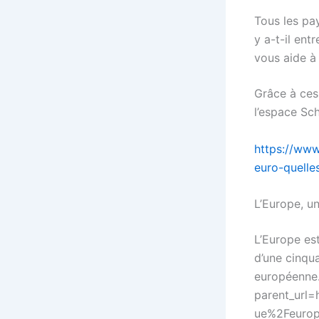
Tous les pay
y a-t-il ent
vous aide à 
Grâce à ces
l’espace Sc
https://www
euro-quelle
L’Europe, u
L’Europe es
d’une cinqu
européenne
parent_url
ue%2Feurop