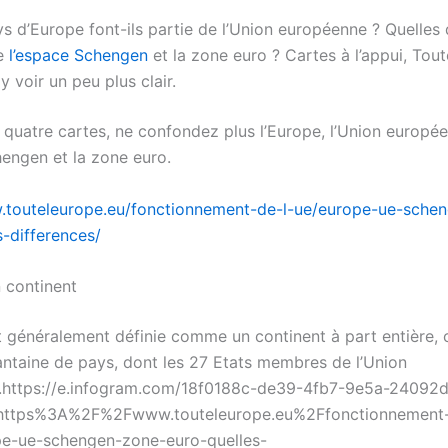
s d’Europe font-ils partie de l’Union européenne ? Quelles 
re
l’espace Schengen
et la zone euro ? Cartes à l’appui, Tout
y voir un peu plus clair.
 quatre cartes, ne confondez plus l’Europe, l’Union europé
hengen et la zone euro.
.touteleurope.eu/fonctionnement-de-l-ue/europe-ue-sche
s-differences/
n continent
t généralement définie comme un continent à part entière
antaine de pays, dont les 27 Etats membres de l’Union
.https://e.infogram.com/18f0188c-de39-4fb7-9e5a-24092
=https%3A%2F%2Fwww.touteleurope.eu%2Ffonctionnement-
e-ue-schengen-zone-euro-quelles-