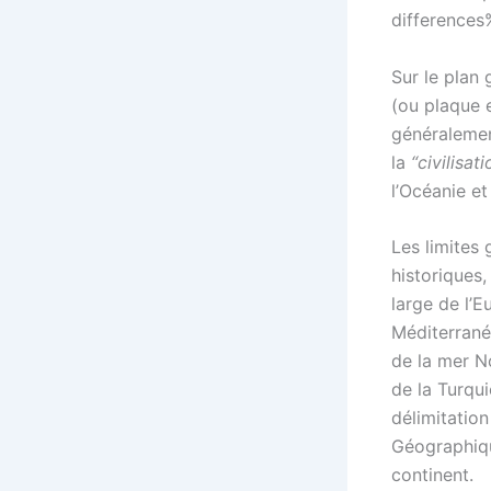
difference
Sur le plan
(ou plaque e
généralemen
la
“civilisati
l’Océanie et
Les limites 
historiques,
large de l’E
Méditerranée
de la mer No
de la Turqui
délimitation
Géographiqu
continent.