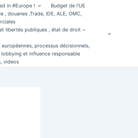
ed in #Europe !
Budget de l’UE
e , douanes ,Trade, IDE, ALE, OMC,
rciales
et libertés publiques , état de droit ~
s européennes, processus décisionnels,
, lobbying et influence responsable
s, videos