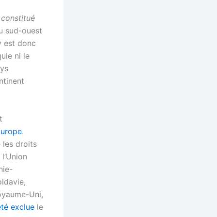
 constitué
u sud-ouest
y est donc
ie ni le
ays
ntinent
t
Europe
.
les droits
 l’Union
nie-
oldavie,
Royaume-Uni,
été exclue
le