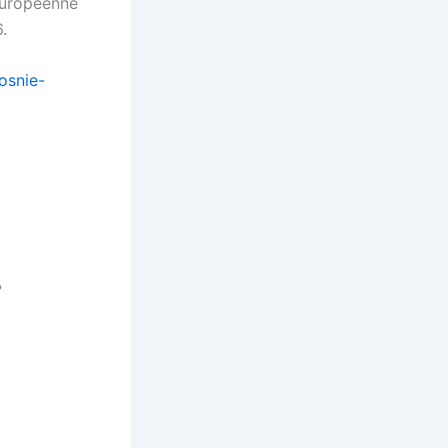
 européenne
.
osnie-
?