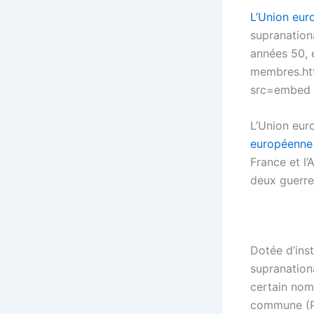
L’Union eu
supranation
années 50, 
membres.ht
src=embed
L’Union euro
européenne
France et l’
deux guerre
Dotée d’ins
supranation
certain nom
commune (PA