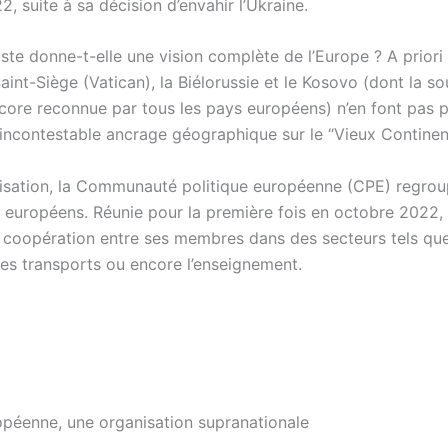
, suite à sa décision d’envahir l’Ukraine.
iste donne-t-elle une vision complète de l’Europe ? A priori
aint-Siège (Vatican), la Biélorussie et le Kosovo (dont la s
ncore reconnue par tous les pays européens) n’en font pas p
 incontestable ancrage géographique sur le “Vieux Continen
isation, la Communauté politique européenne (CPE) regrou
 européens. Réunie pour la première fois en octobre 2022, e
a coopération entre ses membres dans des secteurs tels que 
 les transports ou encore l’enseignement.
opéenne, une organisation supranationale