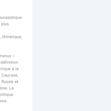
eurasiatique
 plus
, l’Amérique,
etenus –
 définition
ctique à la
u Caucase,
a Russie et
énie. La
litique.
même