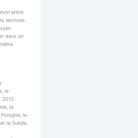
ation entre
es services
toyen
er dans un
t même
s
, le
 2013 :
nie, la
a Pologne, le
 et la Suède.