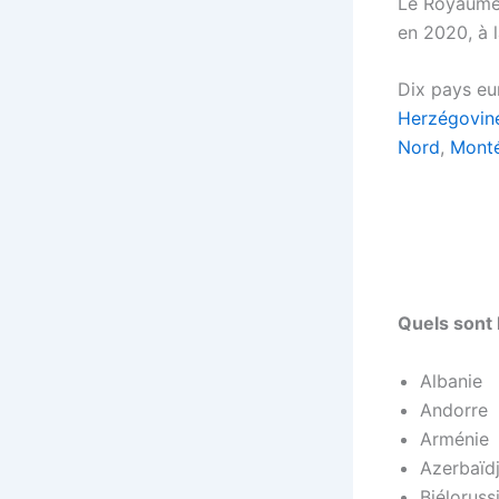
Le Royaume-
en 2020, à 
Dix pays eur
Herzégovin
Nord
,
Mont
Quels sont
Albanie
Andorre
Arménie
Azerbaïd
Biéloruss