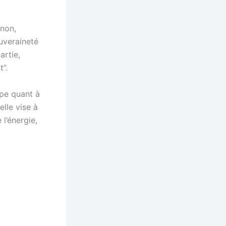
 non,
ouveraineté
artie,
t”.
pe quant à
lle vise à
l’énergie,