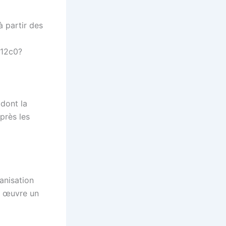
à partir des
512c0?
 dont la
près les
anisation
n œuvre un