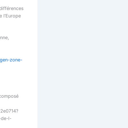
différences
e l’Europe
enne,
ngen-zone-
, composé
d2e0714?
de-l-