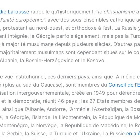
die Larousse
rappelle qu’historiquement,
“le christianisme a
d’unité européenne”,
avec des sous-ensembles catholique a
, protestant au nord-ouest, et orthodoxe à l’est. La Russie 
 intégrée, la Géorgie parfois également, mais pas la Turqu
 à majorité musulmane depuis plusieurs siècles. D’autres p
 majoritairement musulmans sont cependant situés sur le co
l’Albanie, la Bosnie-Herzégovine et le Kosovo.
e vue institutionnel, ces derniers pays, ainsi que l’Arménie e
an (plus au sud du Caucase), sont membres du
Conseil de l’
isation intergouvernementale, créée en 1949 pour défendre 
et la démocratie, réunit 46 pays : les 27 Etats membres de
ainsi que l’Albanie, Andorre, l’Arménie, l’Azerbaïdjan, la Bos
 la Géorgie, l’Islande, le Liechtenstein, la République de M
Monténégro, la Norvège, la République de Macédoine, le 
 la Serbie, la Suisse, la Turquie et l’Ukraine. La Russie
en a 