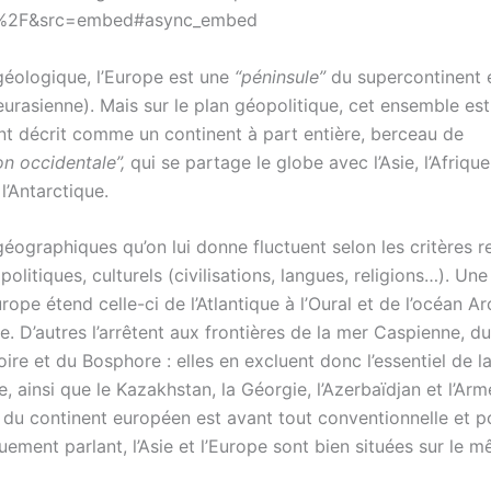
s%2F&src=embed#async_embed
 géologique, l’Europe est une
“péninsule”
du supercontinent 
urasienne). Mais sur le plan géopolitique, cet ensemble est
t décrit comme un continent à part entière, berceau de
on
occidentale”,
qui se partage le globe avec l’Asie, l’Afrique
 l’Antarctique.
géographiques qu’on lui donne fluctuent selon les critères r
 politiques, culturels (civilisations, langues, religions…). Une
urope étend celle-ci de l’Atlantique à l’Oural et de l’océan Ar
. D’autres l’arrêtent aux frontières de la mer Caspienne, d
ire et du Bosphore : elles en excluent donc l’essentiel de l
e, ainsi que le Kazakhstan, la Géorgie, l’Azerbaïdjan et l’Arm
 du continent européen est avant tout conventionnelle et po
ement parlant, l’Asie et l’Europe sont bien situées sur le 