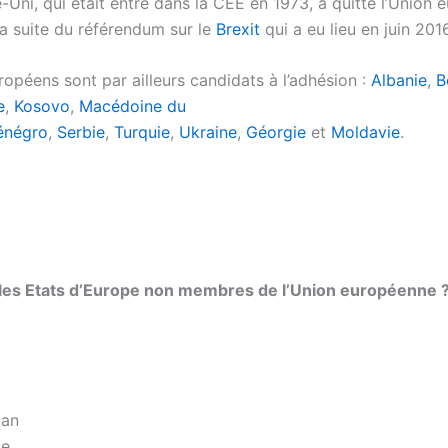
Uni, qui était entré dans la CEE en 1973, a quitté l’Union
la suite du référendum sur le
Brexit
qui a eu lieu en juin 2016
opéens sont par ailleurs candidats à l’adhésion :
Albanie
,
B
e
,
Kosovo
,
Macédoine du
énégro
,
Serbie
,
Turquie
,
Ukraine
,
Géorgie
et
Moldavie
.
 les Etats d’Europe non membres de l’Union européenne 
jan
ie