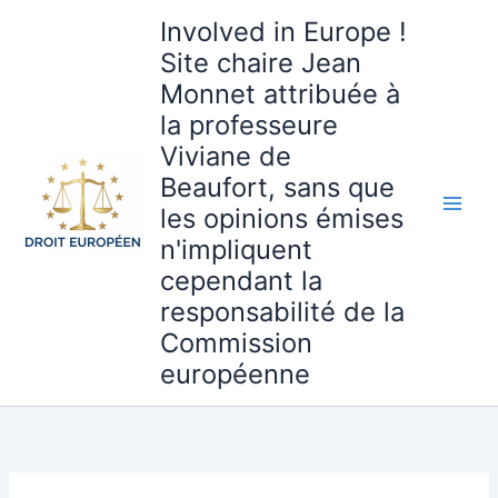
Aller
Involved in Europe !
au
Site chaire Jean
contenu
Monnet attribuée à
la professeure
Viviane de
Beaufort, sans que
les opinions émises
n'impliquent
cependant la
responsabilité de la
Commission
européenne