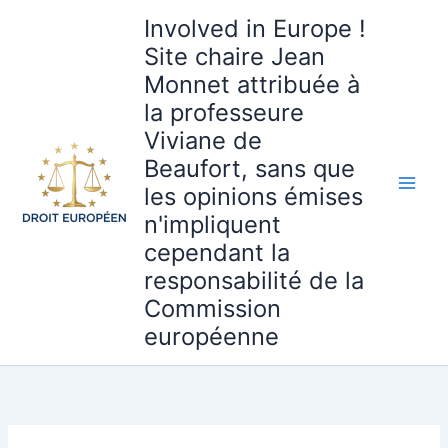
Aller
Involved in Europe !
au
Site chaire Jean
contenu
Monnet attribuée à
la professeure
Viviane de
Beaufort, sans que
les opinions émises
n'impliquent
cependant la
responsabilité de la
Commission
européenne