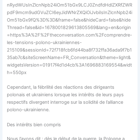
nRydWUsInZlcnNpb24iOm51bGx9LCJ0ZndfdHdlZXRfZWR
pdF9mcm9udGVuZCI6eyJidWNrZXQiOiJvbiIsInZlcnNpb24i
Om51bGx9fQ%3D%3D&frame=false&hideCard=false&hide
Thread=false&id=1678001829613805569&lang=en&origin
=https%3A%2F%2Ftheconversation.com%2Fcomprendre-
les-tensions-polono-ukrainiennes-
215109&sessionId=72f718fcb6fd44ba8f732ffa36ada9f7b1
35ab7c&siteScreenName=FR_Conversation&theme=light&
widgetsVersion=01917f4d1d4cb%3A1696883169554&widt
h=550px
Cependant, la fébrilité des réactions des dirigeants
polonais et ukrainiens lorsque les intérêts de leurs pays
respectifs divergent interroge sur la solidité de l’alliance
polono-ukrainienne.
Des intérêts bien compris
Nous l’avons dit : dès le début de la guerre, la Pologne a