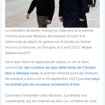
Le président ukrainien Volodymyr Zelensky et le premier
ministre polonais Mateusz Morawiecki arrivent à la
cérémonie de dépôt de gerbes sur la tombe du Soldat
inconnu à Varsovie, en Pologne, le 5 avril 2023. Wojtek
Radwanski/AFP
Alors que Varsovie apparaissait depuis un an et demi
comme
l’un des soutiens les plus déterminés de l’Ukraine
face à l’attaque russe
, le premier ministre polonais Mateusz
Morawiecki a annoncé le 20 septembre 2023 que
son pays
ne livrerait plus de nouveaux armements à Kiev
.
Comment interpréter cette décision, à première vue
surprenante, qui est intervenue dans un contexte de crise