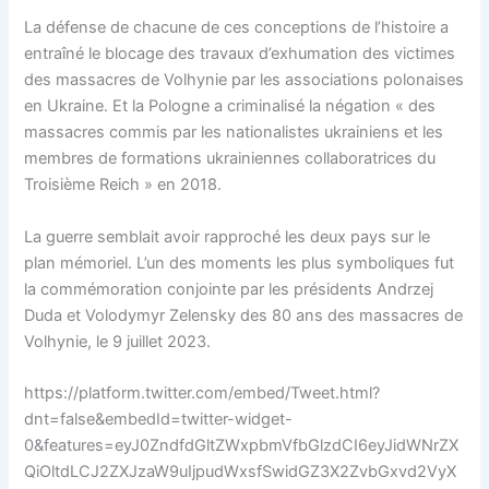
La défense de chacune de ces conceptions de l’histoire a
entraîné le blocage des travaux d’exhumation des victimes
des massacres de Volhynie par les associations polonaises
en Ukraine. Et la Pologne a criminalisé la négation « des
massacres commis par les nationalistes ukrainiens et les
membres de formations ukrainiennes collaboratrices du
Troisième Reich » en 2018.
La guerre semblait avoir rapproché les deux pays sur le
plan mémoriel. L’un des moments les plus symboliques fut
la commémoration conjointe par les présidents Andrzej
Duda et Volodymyr Zelensky des 80 ans des massacres de
Volhynie, le 9 juillet 2023.
https://platform.twitter.com/embed/Tweet.html?
dnt=false&embedId=twitter-widget-
0&features=eyJ0ZndfdGltZWxpbmVfbGlzdCI6eyJidWNrZX
QiOltdLCJ2ZXJzaW9uIjpudWxsfSwidGZ3X2ZvbGxvd2VyX