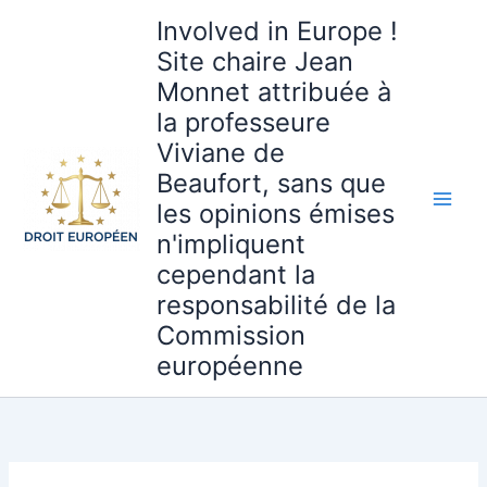
Aller
Involved in Europe !
au
Site chaire Jean
contenu
Monnet attribuée à
la professeure
Viviane de
Beaufort, sans que
les opinions émises
n'impliquent
cependant la
responsabilité de la
Commission
européenne