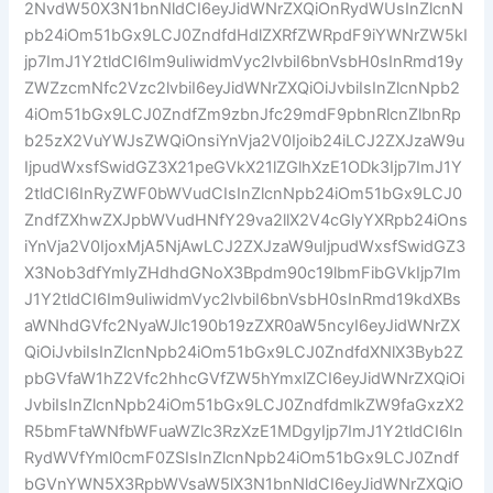
2NvdW50X3N1bnNldCI6eyJidWNrZXQiOnRydWUsInZlcnN
pb24iOm51bGx9LCJ0ZndfdHdlZXRfZWRpdF9iYWNrZW5kI
jp7ImJ1Y2tldCI6Im9uIiwidmVyc2lvbiI6bnVsbH0sInRmd19y
ZWZzcmNfc2Vzc2lvbiI6eyJidWNrZXQiOiJvbiIsInZlcnNpb2
4iOm51bGx9LCJ0ZndfZm9zbnJfc29mdF9pbnRlcnZlbnRp
b25zX2VuYWJsZWQiOnsiYnVja2V0Ijoib24iLCJ2ZXJzaW9u
IjpudWxsfSwidGZ3X21peGVkX21lZGlhXzE1ODk3Ijp7ImJ1Y
2tldCI6InRyZWF0bWVudCIsInZlcnNpb24iOm51bGx9LCJ0
ZndfZXhwZXJpbWVudHNfY29va2llX2V4cGlyYXRpb24iOns
iYnVja2V0IjoxMjA5NjAwLCJ2ZXJzaW9uIjpudWxsfSwidGZ3
X3Nob3dfYmlyZHdhdGNoX3Bpdm90c19lbmFibGVkIjp7Im
J1Y2tldCI6Im9uIiwidmVyc2lvbiI6bnVsbH0sInRmd19kdXBs
aWNhdGVfc2NyaWJlc190b19zZXR0aW5ncyI6eyJidWNrZX
QiOiJvbiIsInZlcnNpb24iOm51bGx9LCJ0ZndfdXNlX3Byb2Z
pbGVfaW1hZ2Vfc2hhcGVfZW5hYmxlZCI6eyJidWNrZXQiOi
JvbiIsInZlcnNpb24iOm51bGx9LCJ0ZndfdmlkZW9faGxzX2
R5bmFtaWNfbWFuaWZlc3RzXzE1MDgyIjp7ImJ1Y2tldCI6In
RydWVfYml0cmF0ZSIsInZlcnNpb24iOm51bGx9LCJ0Zndf
bGVnYWN5X3RpbWVsaW5lX3N1bnNldCI6eyJidWNrZXQiO