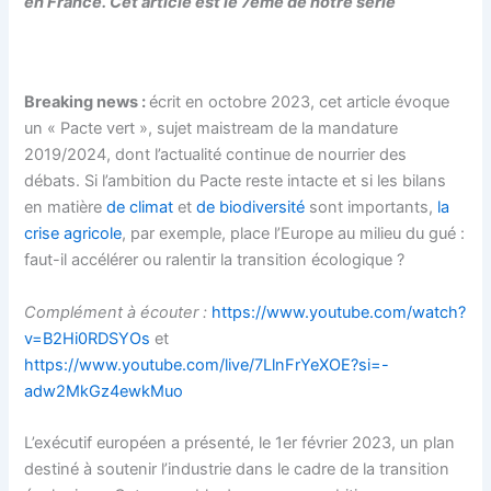
en France. Cet article est le 7ème de notre série
Breaking news :
écrit en octobre 2023, cet article évoque
un « Pacte vert », sujet maistream de la mandature
2019/2024, dont l’actualité continue de nourrier des
débats. Si l’ambition du Pacte reste intacte et si les bilans
en matière
de climat
et
de biodiversité
sont importants,
la
crise agricole
, par exemple, place l’Europe au milieu du gué :
faut-il accélérer ou ralentir la transition écologique ?
Complément à écouter :
https://www.youtube.com/watch?
v=B2Hi0RDSYOs
et
https://www.youtube.com/live/7LlnFrYeXOE?si=-
adw2MkGz4ewkMuo
L’exécutif européen a présenté, le 1er février 2023, un plan
destiné à soutenir l’industrie dans le cadre de la transition