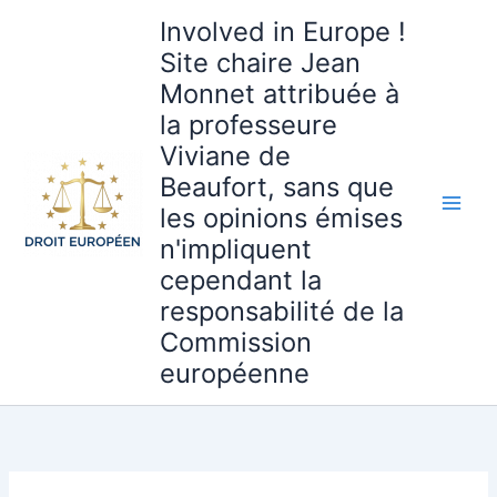
Aller
Involved in Europe !
au
Site chaire Jean
contenu
Monnet attribuée à
la professeure
Viviane de
Beaufort, sans que
les opinions émises
n'impliquent
cependant la
responsabilité de la
Commission
européenne