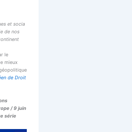
es et socia
ie de nos
continent
r le
de mieux
 géopolitique
en de Droit
ions
pe / 9 juin
re série