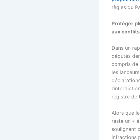
règles du P
Protéger plu
aux conflits
Dans un rap
députés dem
compris de 
les lanceurs
déclaration
l’interdicti
registre de
Alors que le
reste un « 
soulignent q
infractions 