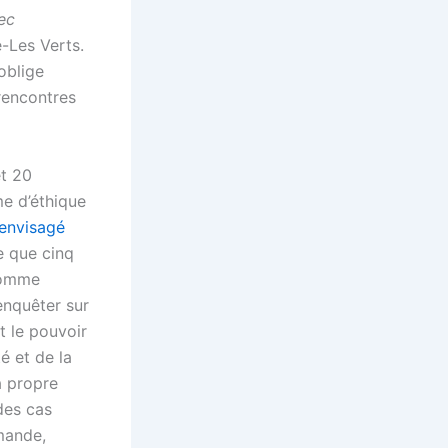
ec
-Les Verts.
 oblige
rencontres
et 20
me d’éthique
envisagé
e que cinq
comme
enquêter sur
t le pouvoir
é et de la
a propre
 des cas
emande,