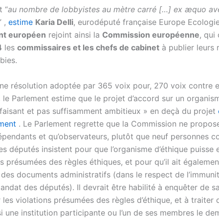
t “
au nombre de lobbyistes au mètre carré […] ex æquo av
” ,
estime
Karia Delli
, eurodéputé française Europe Ecologie
nt européen
rejoint ainsi la
Commission européenne
, qui
4
les
commissaires et les chefs de cabinet
à publier leurs 
bies.
ne résolution adoptée par 365 voix pour, 270 voix contre 
, le Parlement estime que le projet d’accord sur un organis
isfaisant et pas suffisamment ambitieux » en deçà du projet
ement
. Le Parlement regrette que la Commission ne propos
épendants et qu’observateurs, plutôt que neuf personnes 
s députés insistent pour que l’organisme d’éthique puisse 
ns présumées des règles éthiques, et pour qu’il ait égalemen
r des documents administratifs (dans le respect de l’immunit
andat des députés). Il devrait être habilité à enquêter de s
ur les violations présumées des règles d’éthique, et à traiter
si une institution participante ou l’un de ses membres le d