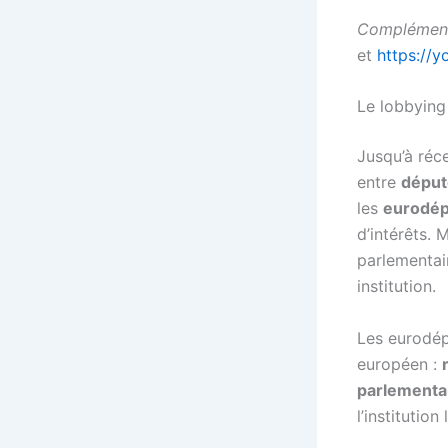
Complément
et
https://
Le lobbying
Jusqu’à réc
entre
déput
les
eurodép
d’intérêts.
parlementai
institution.
Les eurodép
européen :
parlementa
l’institutio