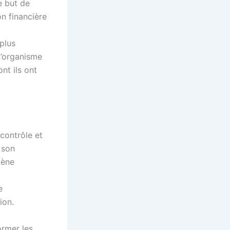
e but de
n financière
plus
l’organisme
nt ils ont
contrôle et
 son
mène
e
ion.
ormer les