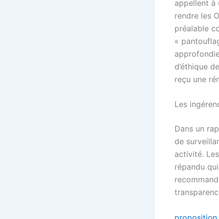
appellent à
rendre les 
préalable c
« pantoufla
approfondie 
d’éthique de
reçu une ré
Les ingéren
Dans un rap
de surveill
activité. L
répandu qui
recommandat
transparence
proposition