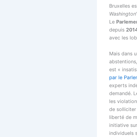
Bruxelles es
Washington
Le
Parleme
depuis
201
avec les lob
Mais dans u
abstentions
est « insat
par le Parl
experts ind
demandé. Le
les violatio
de sollicite
liberté de m
initiative s
individuels 