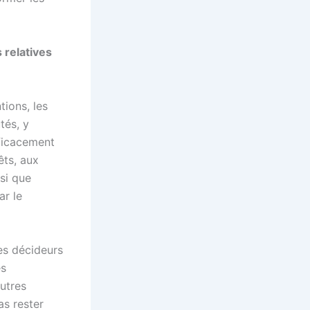
s relatives
tions, les
tés, y
fficacement
êts, aux
si que
ar le
les décideurs
és
autres
as rester