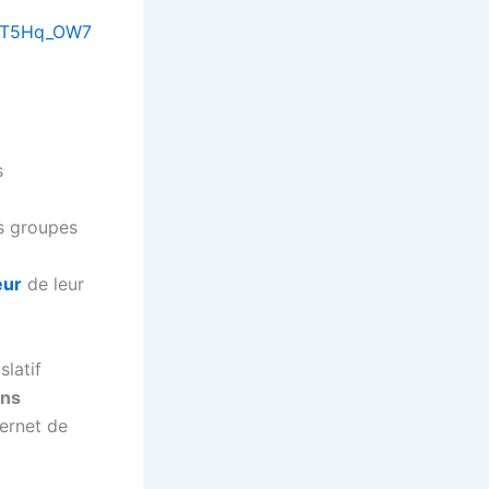
nST5Hq_OW7
s
es groupes
eur
de leur
latif
ons
ternet de