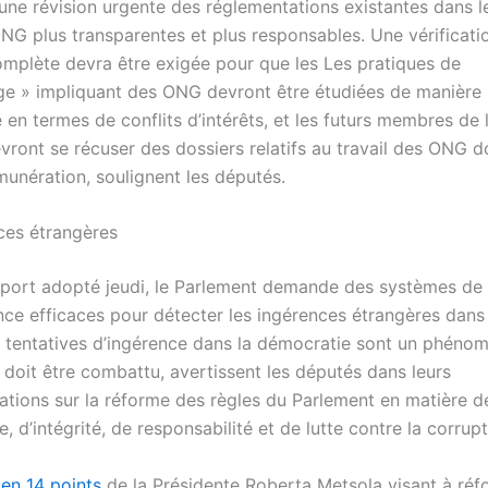
 une révision urgente des réglementations existantes dans l
ONG plus transparentes et plus responsables. Une vérificatio
omplète devra être exigée pour que les Les pratiques de
ge » impliquant des ONG devront être étudiées de manière 
en termes de conflits d’intérêts, et les futurs membres de 
vront se récuser des dossiers relatifs au travail des ONG do
munération, soulignent les députés.
ces étrangères
port adopté jeudi, le Parlement demande des systèmes de 
ance efficaces pour détecter les ingérences étrangères dans
es tentatives d’ingérence dans la démocratie sont un phéno
 doit être combattu, avertissent les députés dans leurs
ions sur la réforme des règles du Parlement en matière d
, d’intégrité, de responsabilité et de lutte contre la corrupt
 en 14 points
de la Présidente Roberta Metsola visant à réf