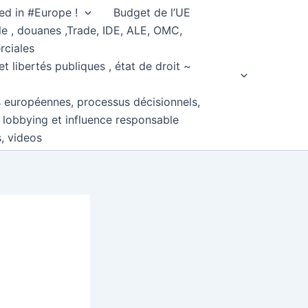
ed in #Europe !
Budget de l’UE
e , douanes ,Trade, IDE, ALE, OMC,
rciales
et libertés publiques , état de droit ~
s européennes, processus décisionnels,
, lobbying et influence responsable
s, videos