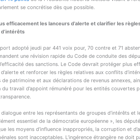
arlement se concrétise dès que possible.
s efficacement les lanceurs d’alerte et clarifier les règle
 d’intérêts
port adopté jeudi par 441 voix pour, 70 contre et 71 absten
andent une révision rapide du Code de conduite des dépu
l’efficacité des sanctions. Le Code devrait protéger plus e
 d’alerte et renforcer les règles relatives aux conflits d’intér
s de patrimoine et aux déclarations de revenus annexes, ain
on du travail d’appoint rémunéré pour les entités couvertes p
 transparence.
 dialogue entre les représentants de groupes d’intérêts et 
élément essentiel de la démocratie européenne », les déput
ue les moyens d’influence inappropriés, la corruption et d’
pénales sont inacceptables. L’ingérence étrangère ne doit p