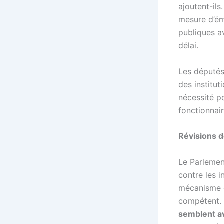
ajoutent-il
mesure d’ém
publiques av
délai.
Les députés
des institut
nécessité po
fonctionnai
Révisions d
Le Parlemen
contre les 
mécanisme d
compétent. I
semblent av