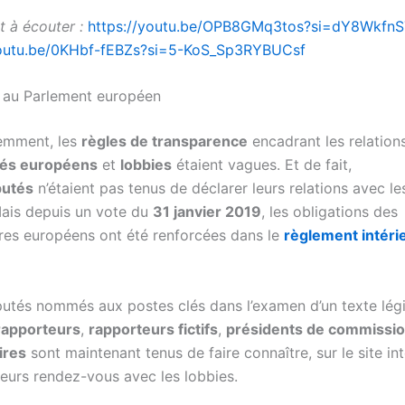
 à écouter :
https://youtu.be/OPB8GMq3tos?si=dY8Wkf
youtu.be/0KHbf-fEBZs?si=5-KoS_Sp3RYBUCsf
 au Parlement européen
emment, les
règles de transparence
encadrant les relation
és européens
et
lobbies
étaient vagues. Et de fait,
utés
n’étaient pas tenus de déclarer leurs relations avec l
 Mais depuis un vote du
31 janvier 2019
, les obligations des
res européens ont été renforcées dans le
règlement intéri
utés nommés aux postes clés dans l’examen d’un texte légis
rapporteurs
,
rapporteurs fictifs
,
présidents de commissi
ires
sont maintenant tenus de faire connaître, sur le site in
n leurs rendez-vous avec les lobbies.