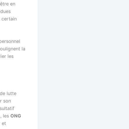
être en
ndues
 certain
personnel
soulignent la
ier les
de lutte
ir son
ultatif
, les
ONG
,
et