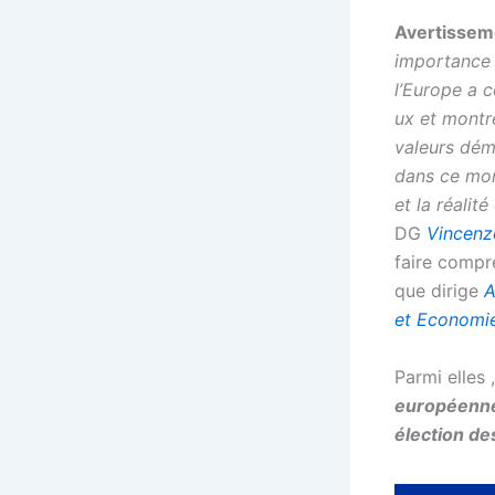
Avertissem
importanc
l’Europe a 
ux et montré
valeurs dém
dans ce mon
et la réalit
DG
Vincenz
faire compr
que dirige
A
et Economi
Parmi elles 
européennes
élection de