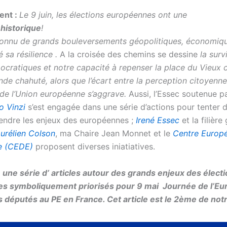
ent :
Le 9 juin, les élections européennes ont une
e
historique
!
connu de grands bouleversements géopolitiques, économiqu
 sa résilience .
A la croisée des chemins se dessine
la surv
ocratiques et notre capacité à repenser la place du Vieux 
de chahuté, alors que l’écart entre la perception citoyenne
é de l’Union européenne s’aggrave.
Aussi, l’Essec soutenue pa
o Vinzi
s’est engagée dans une série d’actions pour tenter 
endre les enjeux des européennes ;
Irené Essec
et la filière
urélien Colson
, ma Chaire Jean Monnet et le
Centre Europé
e (CEDE)
proposent diverses iniatiatives.
,
une série d’ articles autour des grands enjeux des élect
 symboliquement priorisés pour 9 mai Journée de l’Euro
s députés au PE en France. Cet article est le 2ème de not