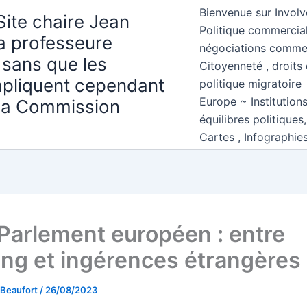
Bienvenue sur Involv
Site chaire Jean
Politique commercial
la professeure
négociations comme
 sans que les
Citoyenneté , droits 
mpliquent cependant
politique migratoire
Europe ~ Institution
 la Commission
équilibres politiques
Cartes , Infographie
 Parlement européen : entre
ing et ingérences étrangères
 Beaufort
/
26/08/2023