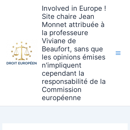
Aller
Involved in Europe !
au
Site chaire Jean
contenu
Monnet attribuée à
la professeure
Viviane de
Beaufort, sans que
les opinions émises
n'impliquent
cependant la
responsabilité de la
Commission
européenne