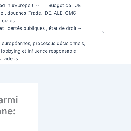
ed in #Europe !
Budget de l’UE
e , douanes ,Trade, IDE, ALE, OMC,
rciales
et libertés publiques , état de droit ~
s européennes, processus décisionnels,
, lobbying et influence responsable
s, videos
armi
nne: