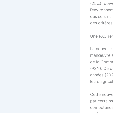
(25%) doive
l’environnem
des sols ri
des critères
Une PAC ren
La nouvelle
manœuvre au
de la Commi
(PSN). Ce d
années (202
leurs agric
Cette nouve
par certains
compétence 