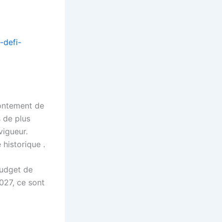
-defi-
rontement de
s de plus
vigueur.
 historique .
budget de
027, ce sont