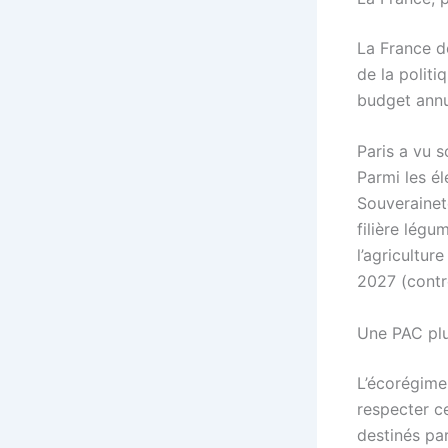
La France de
de la polit
budget annu
Paris a vu 
Parmi les él
Souveraineté
filière légu
l’agricultur
2027 (contr
Une PAC plu
L’écorégime 
respecter ce
destinés pa