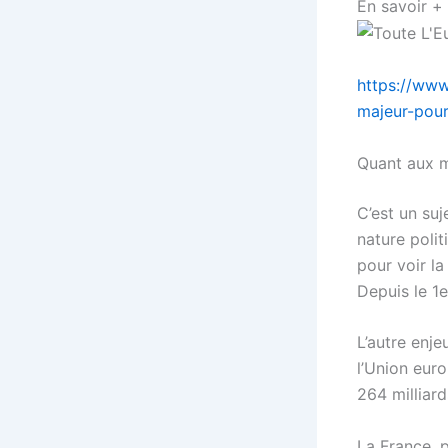
En savoir +
https://www
majeur-pour
Quant aux m
C’est un su
nature polit
pour voir l
Depuis le 1e
L’autre enje
l’Union eur
264 milliard
La France, 