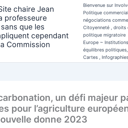
Bienvenue sur Involv
Site chaire Jean
Politique commercial
la professeure
négociations comme
 sans que les
Citoyenneté , droits 
mpliquent cependant
politique migratoire
Europe ~ Institution
 la Commission
équilibres politiques
Cartes , Infographie
carbonation, un défi majeur p
res pour l’agriculture europée
ouvelle donne 2023