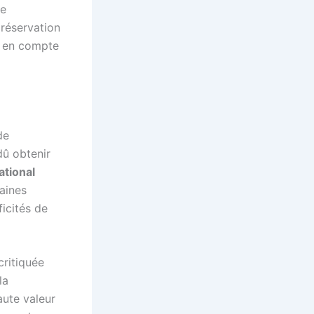
de
préservation
e en compte
de
dû obtenir
ational
aines
icités de
critiquée
la
aute valeur