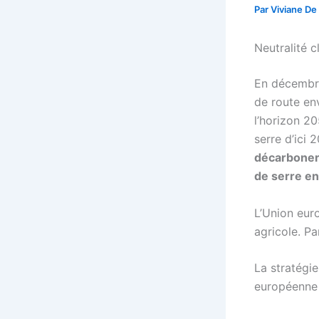
Par
Viviane De
Neutralité c
En décembre
de route env
l’horizon 2
serre d’ici
décarboner 
de serre e
L’Union euro
agricole. Pa
La stratégi
européenne