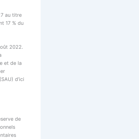
7 au titre
nt 17 % du
août 2022.
a
e et de la
per
(SAU) d’ici
éserve de
ionnels
ntaires