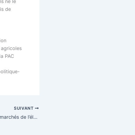
s ne le
is de
ion
 agricoles
 la PAC
olitique-
SUIVANT
Dérèglement des marchés de l’électricité : pourquoi et quelles solutions ?