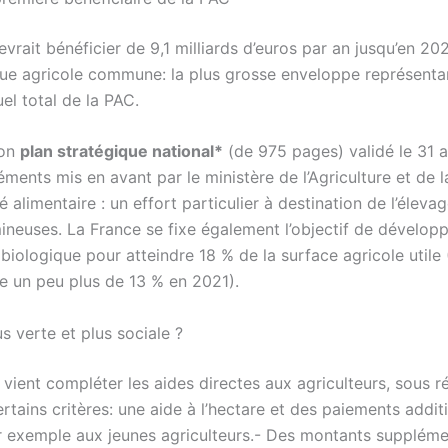
vrait bénéficier de 9,1 milliards d’euros par an jusqu’en 202
ique agricole commune: la plus grosse enveloppe représenta
el total de la PAC.
son
plan stratégique national*
(de 975 pages) validé le 31 
éments mis en avant par le ministère de l’Agriculture et de l
 alimentaire : un effort particulier à destination de l’élevag
mineuses. La France se fixe également l’objectif de dévelop
e biologique pour atteindre 18 % de la surface agricole utile 
e un peu plus de 13 % en 2021).
s verte et plus sociale ?
vient compléter les aides directes aux agriculteurs, sous r
rtains critères: une aide à l’hectare et des paiements addit
r exemple aux jeunes agriculteurs.- Des montants suppléme