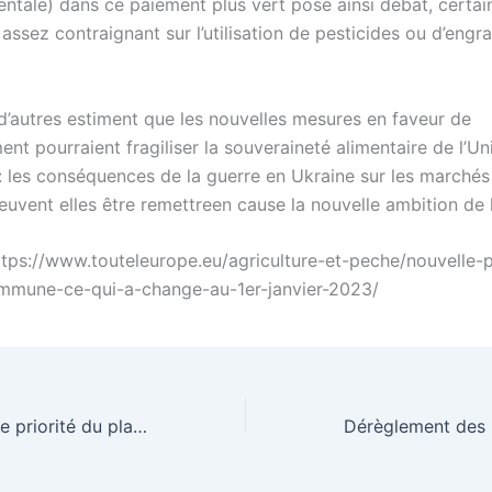
ntale) dans ce paiement plus vert pose ainsi débat, certain
assez contraignant sur l’utilisation de pesticides ou d’engra
 d’autres estiment que les nouvelles mesures en faveur de
ent pourraient fragiliser la souveraineté alimentaire de l’Un
 les conséquences de la guerre en Ukraine sur les marchés
euvent elles être remettreen cause la nouvelle ambition de
https://www.touteleurope.eu/agriculture-et-peche/nouvelle-p
mmune-ce-qui-a-change-au-1er-janvier-2023/
Le numérique, une priorité du plan de relance européen