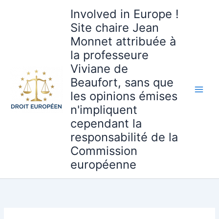
Aller
Involved in Europe !
au
Site chaire Jean
contenu
Monnet attribuée à
la professeure
Viviane de
Beaufort, sans que
les opinions émises
n'impliquent
cependant la
responsabilité de la
Commission
européenne