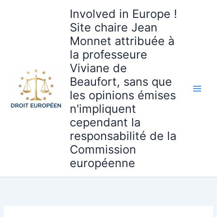
Aller
Partager
Involved in Europe !
au
la
Site chaire Jean
contenu
publication
Monnet attribuée à
« REPowerEU :
la professeure
comment
l’Union
Viviane de
européenne
Beaufort, sans que
veut
les opinions émises
sortir
n'impliquent
de
cependant la
sa
responsabilité de la
dépendance
aux
Commission
énergies
européenne
fossiles
russes »