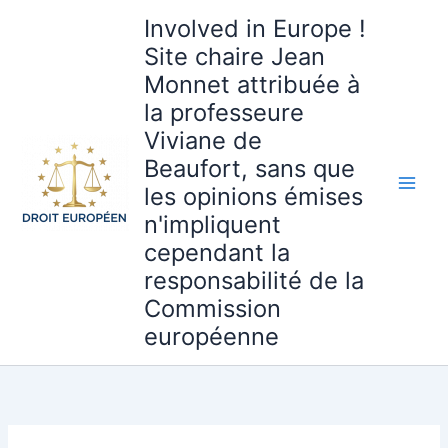
Aller
Involved in Europe !
au
Site chaire Jean
contenu
Monnet attribuée à
la professeure
Viviane de
Beaufort, sans que
les opinions émises
n'impliquent
cependant la
responsabilité de la
Commission
européenne