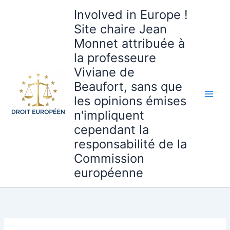
Aller
Involved in Europe !
au
Site chaire Jean
contenu
Monnet attribuée à
la professeure
Viviane de
Beaufort, sans que
les opinions émises
n'impliquent
cependant la
responsabilité de la
Commission
européenne