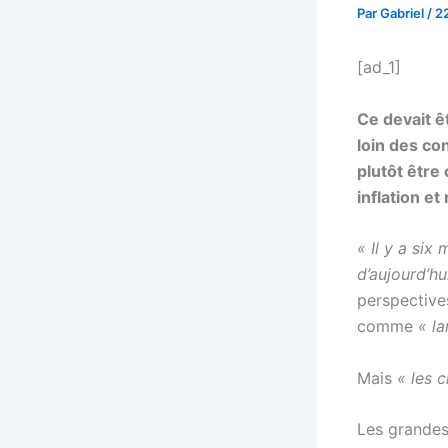
Par
Gabriel
/
2
[ad_1]
Ce devait ê
loin des co
plutôt être
inflation et
« Il y a six
d’aujourd’hu
perspectives
comme
« la
Mais
« les c
Les grandes 