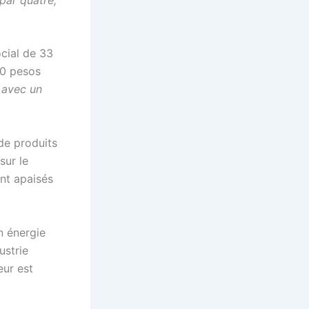
ocial de 33
00 pesos
 avec un
 de produits
sur le
ent apaisés
n énergie
ustrie
eur est