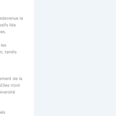
redevenue la
ifs liés
es.
 les
n, tandis
sement de la
Elles n’ont
iversité
hés