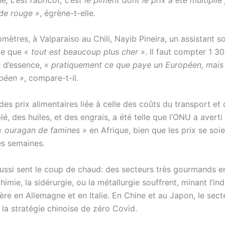
nde rouge »
, égrène-t-elle.
omètres, à Valparaiso au Chili, Nayib Pineira, un assistant s
te que
« tout est beaucoup plus cher »
. Il faut compter 1 3
e d’essence,
« pratiquement ce que paye un Européen, mais
opéen »
, compare-t-il.
es prix alimentaires liée à celle des coûts du transport et
blé, des huiles, et des engrais, a été telle que l’ONU a averti 
« ouragan de famines »
en Afrique, bien que les prix se soi
es semaines.
 aussi sent le coup de chaud: des secteurs très gourmands e
chimie, la sidérurgie, ou la métallurgie souffrent, minant l’ind
re en Allemagne et en Italie. En Chine et au Japon, le sect
r la stratégie chinoise de zéro Covid.