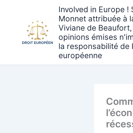
Aller
Involved in Europe ! 
au
Monnet attribuée à 
contenu
Viviane de Beaufort,
opinions émises n'i
la responsabilité de
européenne
Comme
l’écon
réces