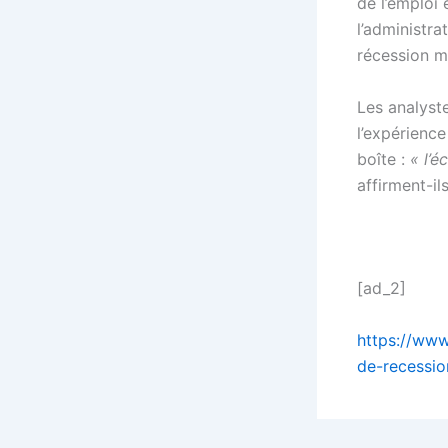
de l’emploi 
l’administra
récession m
Les analyst
l’expérienc
boîte :
« l’é
affirment-il
[ad_2]
https://www
de-recessi