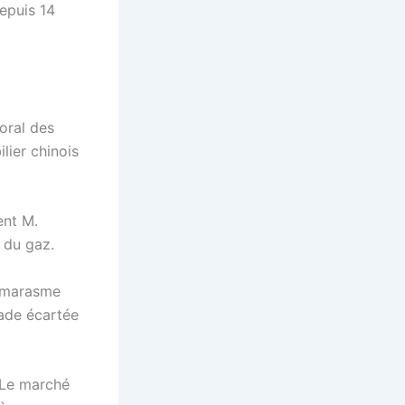
depuis 14
oral des
lier chinois
ent M.
 du gaz.
e marasme
tade écartée
 Le marché