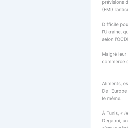
prévisions 
(FMI) l’ant
Difficile po
l’Ukraine, 
selon l’OCD
Malgré leur
commerce de 
Aliments, e
De l’Europe 
le même.
À Tunis,
« l
Degaoui, un
c’est la pêch