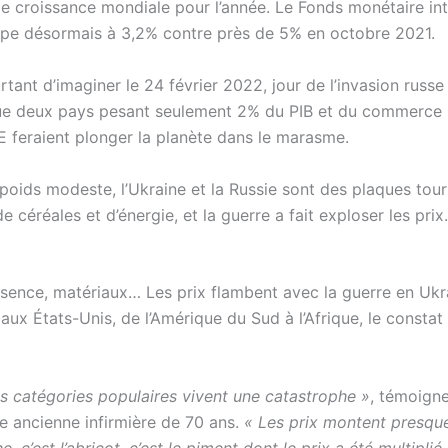
de croissance mondiale pour l’année. Le Fonds monétaire int
icipe désormais à 3,2% contre près de 5% en octobre 2021.
urtant d’imaginer le 24 février 2022, jour de l’invasion russe
que deux pays pesant seulement 2% du PIB et du commerce
E feraient plonger la planète dans le marasme.
 poids modeste, l’Ukraine et la Russie sont des plaques tou
céréales et d’énergie, et la guerre a fait exploser les prix.
ssence, matériaux… Les prix flambent avec la guerre en Ukr
aux États-Unis, de l’Amérique du Sud à l’Afrique, le constat
es catégories populaires vivent une catastrophe »
, témoign
e ancienne infirmière de 70 ans.
« Les prix montent presque
e, c’est l’abricot, c’est le piment dont le prix a été multiplié