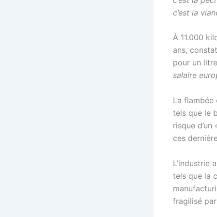
c’est la via
À 11.000 kil
ans, consta
pour un litr
salaire eur
La flambée d
tels que le 
risque d’un
ces dernièr
L’industrie
tels que la 
manufacturiè
fragilisé pa