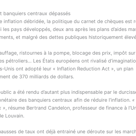
et banquiers centraux dépassés
 inflation débridée, la politique du carnet de chèques est 
 les pays développés, deux ans après les plans d’aides mass
ments, et malgré des dettes publiques historiquement élevé
auffage, ristournes à la pompe, blocage des prix, impôt sur
s pétroliers… Les États européens ont rivalisé d’imaginatio
s-Unis ont adopté leur « Inflation Reduction Act », un plan
ment de 370 milliards de dollars.
ublic a été rendu d’autant plus indispensable par le durcis
nétaire des banquiers centraux afin de réduire l’inflation.
« 
x »
, résume Bertrand Candelon, professeur de finance à l’Un
de Louvain.
hausses de taux ont déjà entrainé une déroute sur les marc