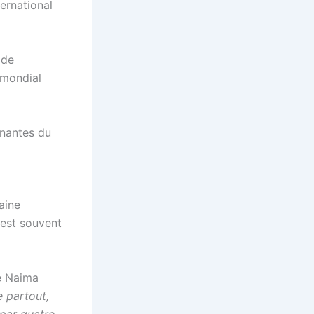
ernational
 de
 mondial
rnantes du
aine
 est souvent
e Naima
 partout,
 par quatre,