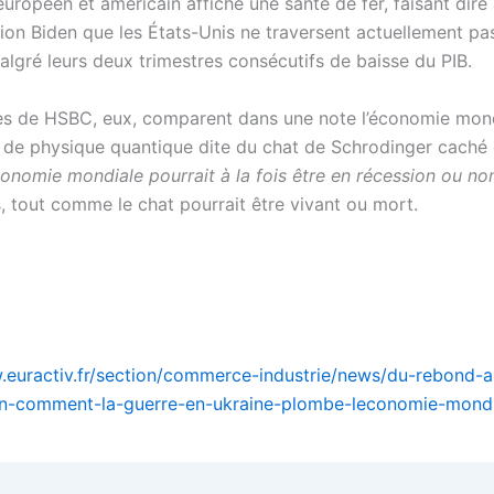
européen et américain affiche une santé de fer, faisant dire
tion Biden que les États-Unis ne traversent actuellement pa
algré leurs deux trimestres consécutifs de baisse du PIB.
es de HSBC, eux, comparent dans une note l’économie mond
e de physique quantique dite du chat de Schrodinger caché
conomie mondiale pourrait à la fois être en récession ou no
s, tout comme le chat pourrait être vivant ou mort.
.euractiv.fr/section/commerce-industrie/news/du-rebond-a
on-comment-la-guerre-en-ukraine-plombe-leconomie-mondi