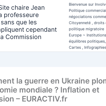
Bienvenue sur Involv
Site chaire Jean
Politique commercial
la professeure
négociations comme
 sans que les
Citoyenneté , droits 
mpliquent cependant
politique migratoire
Europe ~ Institution
 la Commission
équilibres politiques
Cartes , Infographie
nt la guerre en Ukraine pl
omie mondiale ? Inflation et
sion – EURACTIV.fr