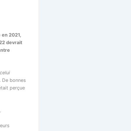
e en 2021,
22 devrait
entre
celui
e. De bonnes
était perçue
.
leurs