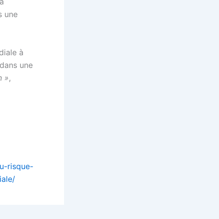
 à
s une
iale à
 dans une
n »
,
u-risque-
ale/