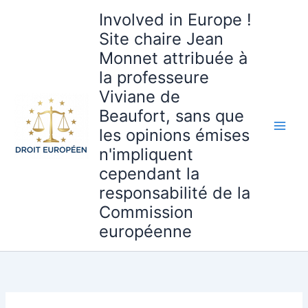
Aller
Involved in Europe !
au
Site chaire Jean
contenu
Monnet attribuée à
la professeure
Viviane de
Beaufort, sans que
les opinions émises
n'impliquent
cependant la
responsabilité de la
Commission
européenne