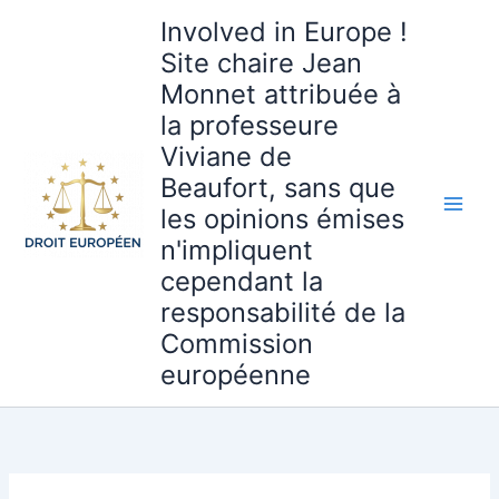
Aller
Involved in Europe !
au
Site chaire Jean
contenu
Monnet attribuée à
la professeure
Viviane de
Beaufort, sans que
les opinions émises
n'impliquent
cependant la
responsabilité de la
Commission
européenne