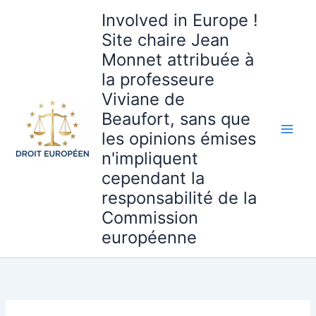
Aller
Involved in Europe !
au
Site chaire Jean
contenu
Monnet attribuée à
la professeure
Viviane de
Beaufort, sans que
les opinions émises
n'impliquent
cependant la
responsabilité de la
Commission
européenne