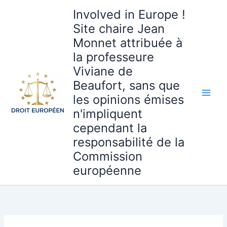
Aller
Involved in Europe !
au
Site chaire Jean
contenu
Monnet attribuée à
la professeure
Viviane de
Beaufort, sans que
les opinions émises
n'impliquent
cependant la
responsabilité de la
Commission
européenne