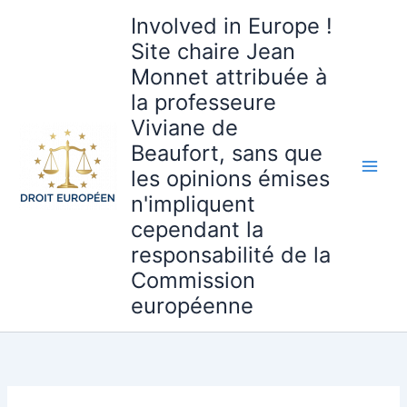
Aller
Involved in Europe !
au
Site chaire Jean
contenu
Monnet attribuée à
la professeure
Viviane de
Beaufort, sans que
les opinions émises
n'impliquent
cependant la
responsabilité de la
Commission
européenne