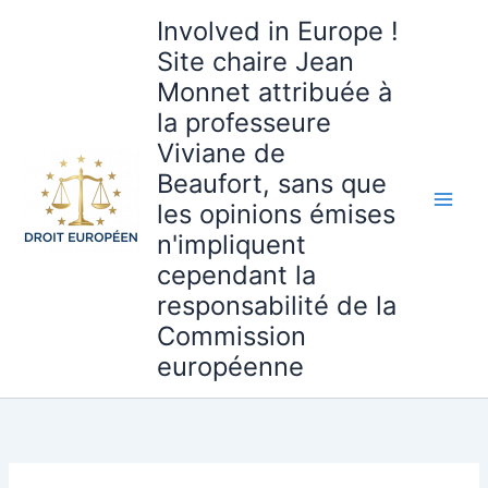
Aller
Involved in Europe !
au
Site chaire Jean
contenu
Monnet attribuée à
la professeure
Viviane de
Beaufort, sans que
les opinions émises
n'impliquent
cependant la
responsabilité de la
Commission
européenne