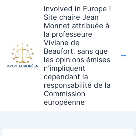
Aller
Involved in Europe !
au
Site chaire Jean
contenu
Monnet attribuée à
la professeure
Viviane de
Beaufort, sans que
les opinions émises
n'impliquent
cependant la
responsabilité de la
Commission
européenne