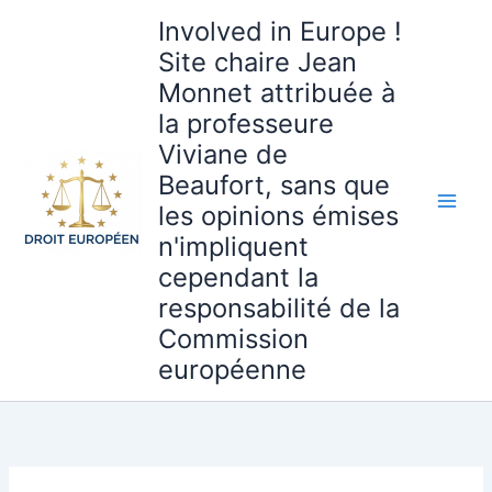
Aller
Involved in Europe !
au
Site chaire Jean
contenu
Monnet attribuée à
la professeure
Viviane de
Beaufort, sans que
les opinions émises
n'impliquent
cependant la
responsabilité de la
Commission
européenne