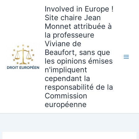
Aller
Involved in Europe !
au
Site chaire Jean
contenu
Monnet attribuée à
la professeure
Viviane de
Beaufort, sans que
les opinions émises
n'impliquent
cependant la
responsabilité de la
Commission
européenne