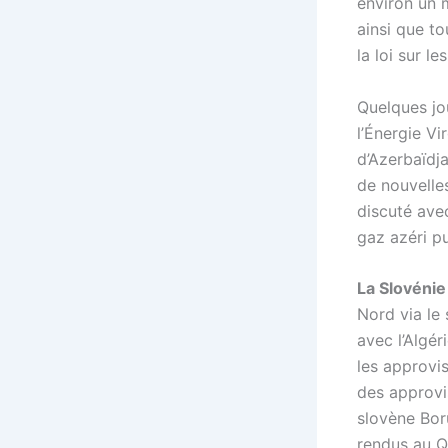
environ un m
ainsi que t
la loi sur l
Quelques jou
l’
Énergie
Vi
d’Azerbaïdja
de nouvelle
discuté avec
gaz azéri p
La Slovénie
Nord via le
avec l’Algér
les approvis
des approvi
slovène Bor
rendus au Q