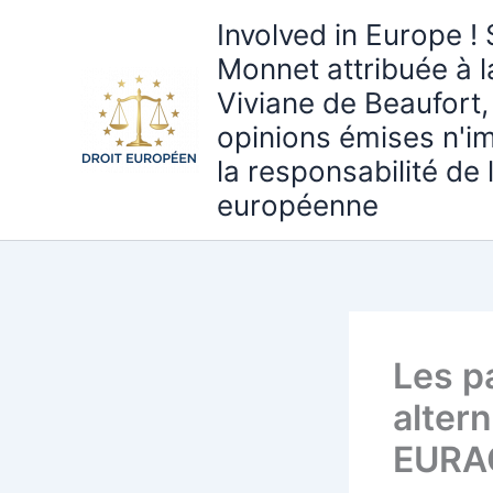
Aller
Involved in Europe ! 
au
Monnet attribuée à 
contenu
Viviane de Beaufort,
opinions émises n'i
la responsabilité de
européenne
Les p
altern
EURAC