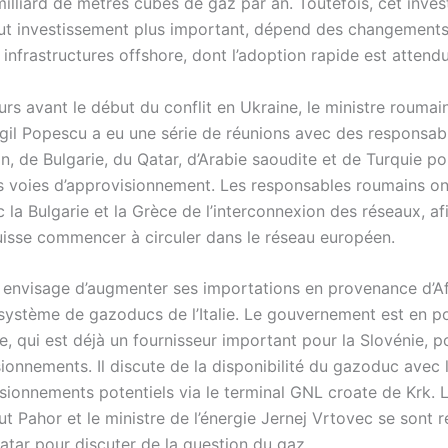
illiard de mètres cubes de gaz par an. Toutefois, cet inves
out investissement plus important, dépend des changement
es infrastructures offshore, dont l’adoption rapide est attend
rs avant le début du conflit en Ukraine, le ministre roumai
rgil Popescu a eu une série de réunions avec des responsab
n, de Bulgarie, du Qatar, d’Arabie saoudite et de Turquie po
s voies d’approvisionnement. Les responsables roumains o
 la Bulgarie et la Grèce de l’interconnexion des réseaux, af
uisse commencer à circuler dans le réseau européen.
envisage d’augmenter ses importations en provenance d’Af
 système de gazoducs de l’Italie. Le gouvernement est en p
ie, qui est déjà un fournisseur important pour la Slovénie, p
ionnements. Il discute de la disponibilité du gazoduc avec l’
sionnements potentiels via le terminal GNL croate de Krk. 
ut Pahor et le ministre de l’énergie Jernej Vrtovec se sont
atar pour discuter de la question du gaz.