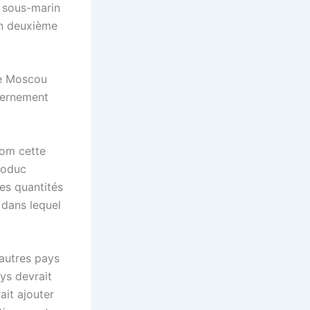
e sous-marin
un deuxième
de Moscou
vernement
rom cette
zoduc
es quantités
 dans lequel
autres pays
ys devrait
ait ajouter