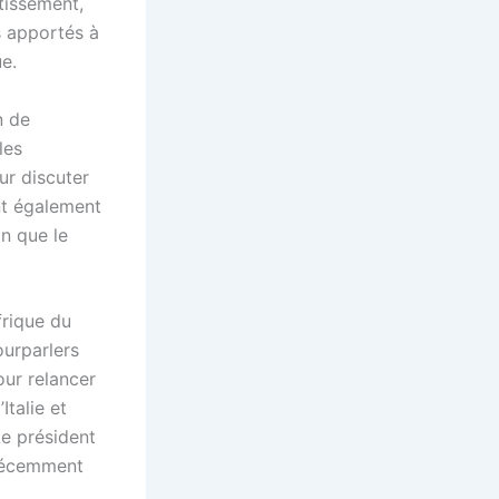
tissement,
s apportés à
ue.
n de
les
ur discuter
nt également
in que le
rique du
ourparlers
our relancer
Italie et
Le président
 récemment