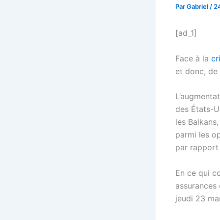
Par
Gabriel
/
2
[ad_1]
Face à la
cr
et donc, de 
L’augmentat
des États-Un
les Balkans,
parmi les op
par rapport
En ce qui co
assurances d
jeudi 23 ma