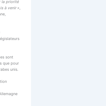
la priorité
s à venir »
,
nne,
s
législateurs
ves sont
is que pour
rabes unis.
tion
’Allemagne