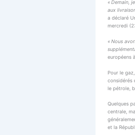
« Demain, je
aux livrais
a déclaré U
mercredi (2
« Nous avon
supplémenta
européens à
Pour le gaz,
considérés 
le pétrole, 
Quelques pa
centrale, m
généralemen
et la Répub