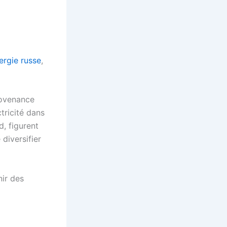
ergie russe
,
rovenance
tricité dans
d, figurent
diversifier
nir des