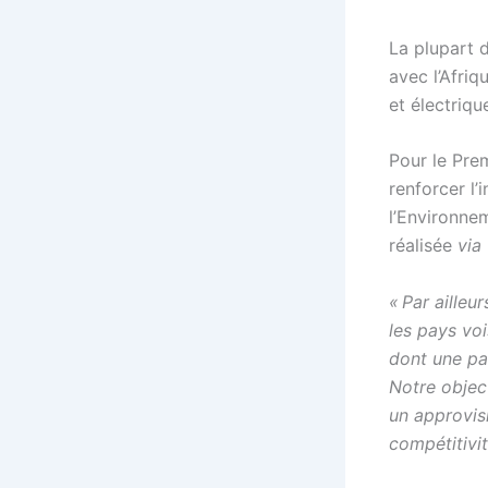
La plupart 
avec l’Afriq
et électriqu
Pour le Pre
renforcer l’
l’Environne
réalisée
via
« Par aille
les pays voi
dont une par
Notre object
un approvis
compétitivi