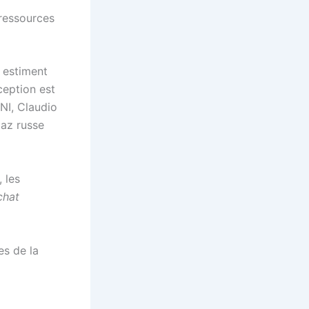
 ressources
 estiment
xception est
ENI, Claudio
gaz russe
 les
chat
es de la