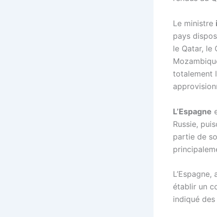
Le ministre
pays disposa
le Qatar, le
Mozambique.
totalement 
approvision
L’Espagne
e
Russie, pui
partie de so
principalem
L’Espagne, a
établir un c
indiqué des