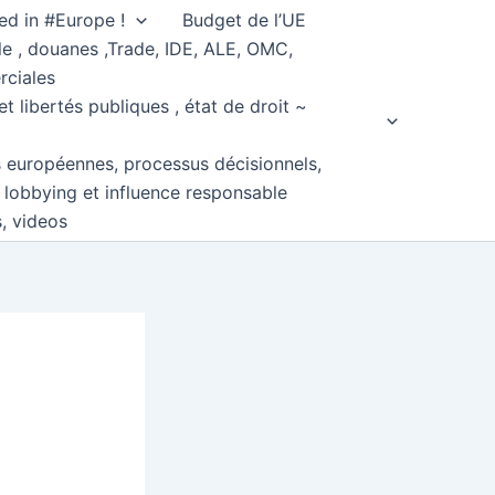
ed in #Europe !
Budget de l’UE
e , douanes ,Trade, IDE, ALE, OMC,
rciales
et libertés publiques , état de droit ~
s européennes, processus décisionnels,
, lobbying et influence responsable
s, videos