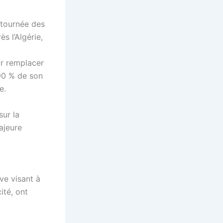
 tournée des
s l’Algérie,
ur remplacer
90 % de son
e.
ur la
ajeure
ive visant à
ité, ont