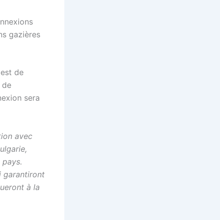
onnexions
ons gazières
 est de
e de
nexion sera
tion avec
ulgarie,
e pays.
i garantiront
ueront à la