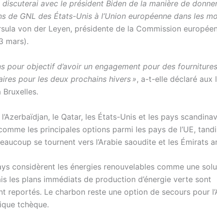
 discuterai avec le président Biden de la manière de donner 
ons de GNL des États-Unis à l’Union européenne dans les moi
rsula von der Leyen, présidente de la Commission europée
3 mars).
s pour objectif d’avoir un engagement pour des fourniture
ires pour les deux prochains hivers »
, a-t-elle déclaré aux 
 Bruxelles.
 l’Azerbaïdjan, le Qatar, les États-Unis et les pays scandina
comme les principales options parmi les pays de l’UE, tand
beaucoup se tournent vers l’Arabie saoudite et les Émirats a
ys considèrent les énergies renouvelables comme une solu
ais les plans immédiats de production d’énergie verte sont
t reportés. Le charbon reste une option de secours pour l
lique tchèque.