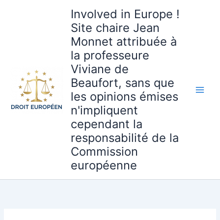
Aller
Involved in Europe !
au
Site chaire Jean
contenu
Monnet attribuée à
la professeure
Viviane de
Beaufort, sans que
les opinions émises
n'impliquent
cependant la
responsabilité de la
Commission
européenne