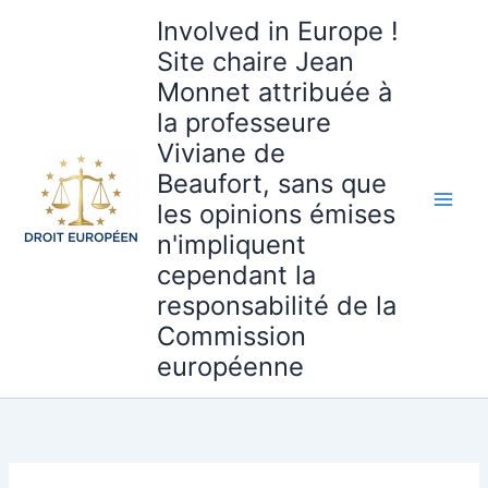
Aller
Involved in Europe !
au
Site chaire Jean
contenu
Monnet attribuée à
la professeure
Viviane de
Beaufort, sans que
les opinions émises
n'impliquent
cependant la
responsabilité de la
Commission
européenne