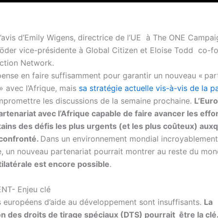
l’avis d’Emily Wigens, directrice de l’UE
à The ONE Campai
Röder vice-présidente à Global Citizen et Eloise Todd co-f
ction Network.
pense en faire suffisamment pour garantir un nouveau « par
» avec l’Afrique, mais
sa stratégie actuelle vis-à-vis de la 
mpromettre les discussions de la semaine prochaine.
L’Eur
artenariat avec l’Afrique capable de faire avancer les effo
tains des défis les plus urgents (et les plus coûteux) auxq
confronté.
Dans un environnement mondial incroyablement
, un nouveau partenariat pourrait montrer au reste du mo
tilatérale est encore possible
.
T- Enjeu clé
 européens d’aide au développement sont insuffisants.
La
on des droits de tirage spéciaux (DTS) pourrait être la clé