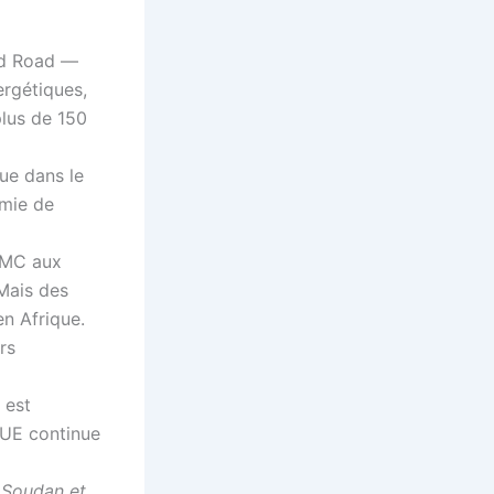
nd Road —
ergétiques,
lus de 150
que dans le
émie de
’OMC aux
 Mais des
n Afrique.
rs
 est
’UE continue
 Soudan et