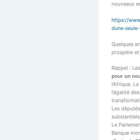
nouveaux en
https://www
dune-seule-
Quelques enj
prospère et
Rappel : Le
pour un nou
l’Afrique. L
l’égalité de
transformat
Les députés
substantiel
Le Parlemen
Banque mon