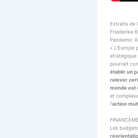
Extraits de 
Friederike 
Pandemic A
« L’Europe 
stratégique 
pourrait co
établir un p
relever cer
monde est 
et complexe
l
’action mul
FINANCEMEN
Les budgets
réorientati