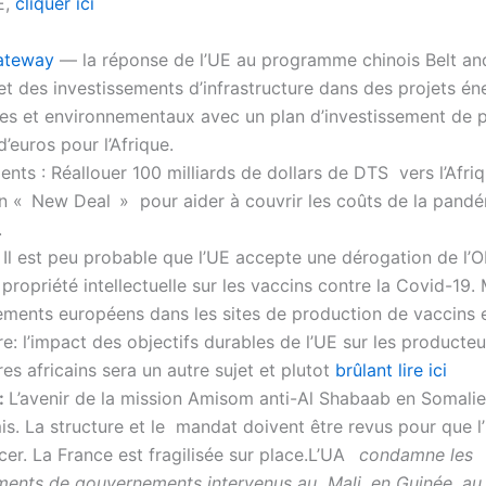
E,
cliquer ici
ateway
— la réponse de l’UE au programme chinois Belt a
t des investissements d’infrastructure dans des projets én
es et environnementaux avec un plan d’investissement de p
d’euros pour l’Afrique.
nts : Réallouer 100 milliards de dollars de DTS vers l’Afri
n « New Deal » pour aider à couvrir les coûts de la pand
.
Il est peu probable que l’UE accepte une dérogation de l
 propriété intellectuelle sur les vaccins contre la Covid-19.
ements européens dans les sites de production de vaccins e
re: l’impact des objectifs durables de l’UE sur les producteu
res africains sera un autre sujet et plutot
brûlant lire ici
:
L’avenir de la mission Amisom anti-Al Shabaab en Somalie
. La structure et le mandat doivent être revus pour que l
ncer. La France est fragilisée sur place.L’UA
condamne les
ments de gouvernements intervenus au Mali, en Guinée, au