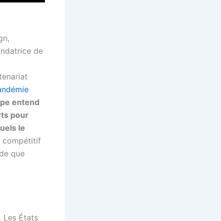
gn,
ondatrice de
tenariat
pandémie
ope entend
rts pour
uels le
 compétitif
nde que
.
Les États