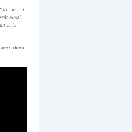
’UA ne fait
érêt aussi
an et le
lacer dans