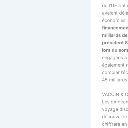
de l’UE ont 
avaient déjà
économies.
financement
milliards d
président S
lors du som
engagées à 
également r
combler l’éc
45 milliards
VACCIN & C
Les dirigea
voyage discr
découverte 
chiffrera en