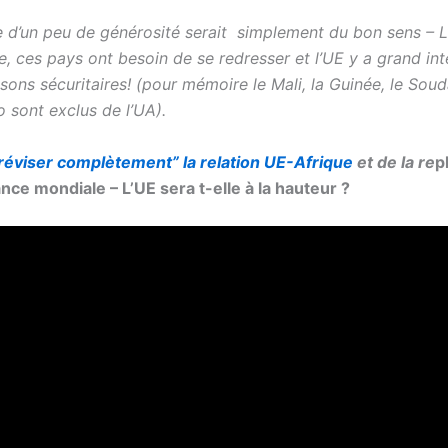
e d’un peu de générosité serait simplement du bon sens – L
, ces pays ont besoin de se redresser et l’UE y a grand int
sons sécuritaires! (pour mémoire le Mali, la Guinée, le Soud
 sont exclus de l’UA).
réviser complètement” la relation UE-Afrique
et de la re
p
nce mondiale – L’UE sera t-elle à la hauteur ?