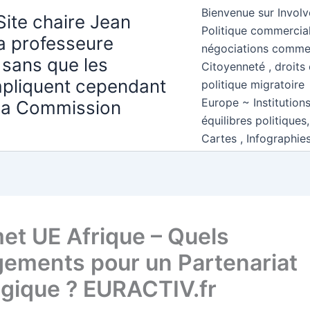
Bienvenue sur Involv
Site chaire Jean
Politique commercial
la professeure
négociations comme
 sans que les
Citoyenneté , droits 
mpliquent cependant
politique migratoire
Europe ~ Institution
 la Commission
équilibres politiques
Cartes , Infographie
t UE Afrique – Quels
ements pour un Partenariat
égique ? EURACTIV.fr