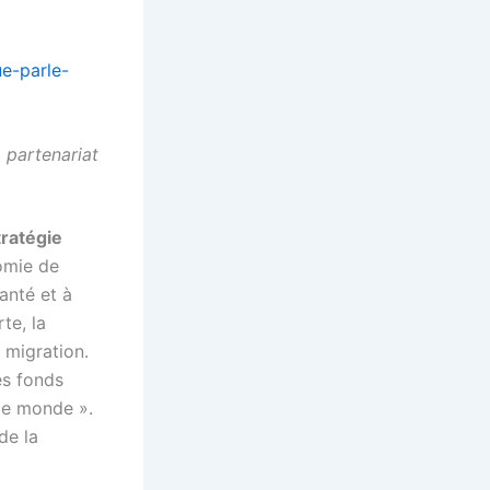
ue-parle-
 partenariat
tratégie
omie de
santé et à
te, la
 migration.
es fonds
 le monde ».
de la