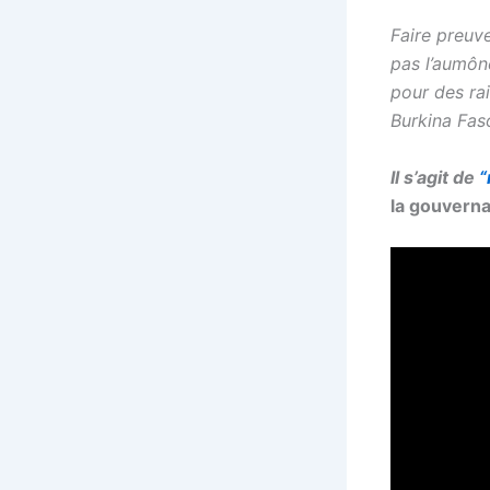
Faire preuv
pas l’aumône
pour des rai
Burkina Faso
Il s’agit de
“
la gouverna