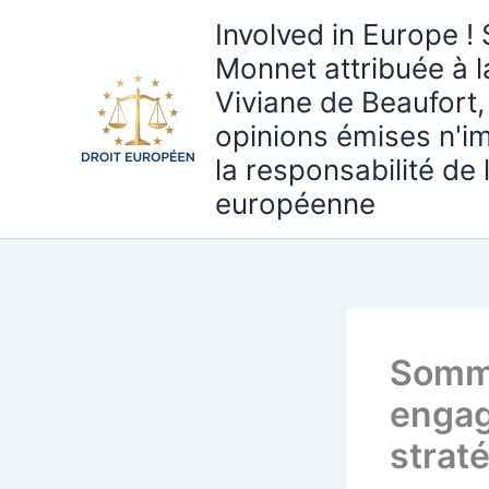
Aller
Involved in Europe ! 
au
Monnet attribuée à 
contenu
Viviane de Beaufort,
opinions émises n'i
la responsabilité de
européenne
Somme
engag
strat