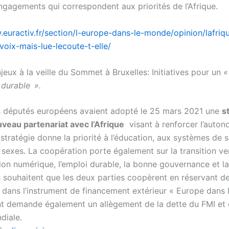
gagements qui correspondent aux priorités de l’Afrique.
.euractiv.fr/section/l-europe-dans-le-monde/opinion/lafriq
voix-mais-lue-lecoute-t-elle/
eux à la veille du Sommet à Bruxelles: Initiatives pour un
«
 durable ».
s députés européens avaient adopté le 25 mars 2021 une
s
veau partenariat avec l’Afrique
visant à renforcer l’auton
a stratégie donne la priorité à l’éducation, aux systèmes de 
s sexes. La coopération porte également sur la transition ver
ion numérique, l’emploi durable, la bonne gouvernance et la
 souhaitent que les deux parties coopèrent en réservant d
s dans l’instrument de financement extérieur « Europe dans
t demande également un allègement de la dette du FMI et 
diale.