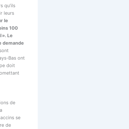
s qu’ils
r leurs
r le
oins 100
 ». Le
tte demande
 sont
Pays-Bas ont
pe doit
promettant
ions de
la
vaccins se
dre de