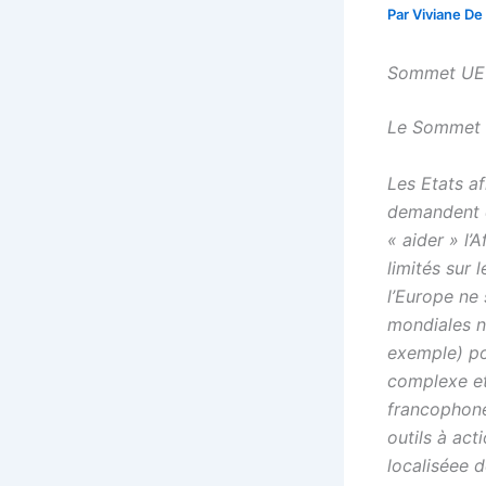
Par
Viviane De
Sommet UE A
Le Sommet 
Les Etats af
demandent d
« aider » l’
limités sur 
l’Europe ne
mondiales n’
exemple) po
complexe et
francophone
outils à act
localiséee d