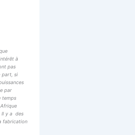
ique
ntérêt à
sont pas
 part, si
 puissances
ie par
e temps
 Afrique
 Il y a des
a fabrication