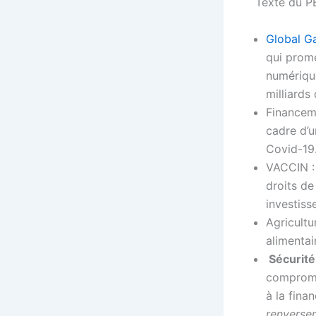
Texte du P
Global G
qui prome
numériqu
milliards 
Financeme
cadre d’u
Covid-19
VACCIN : 
droits de
investiss
Agricultu
alimentai
Sécurité
compromis
à la fina
renverse