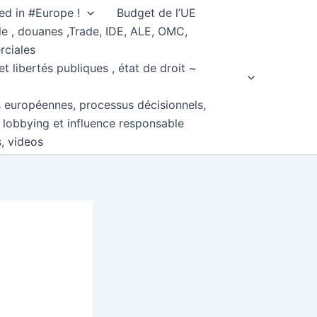
ed in #Europe !
Budget de l’UE
e , douanes ,Trade, IDE, ALE, OMC,
rciales
et libertés publiques , état de droit ~
s européennes, processus décisionnels,
, lobbying et influence responsable
s, videos