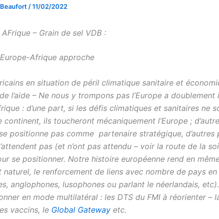
 Beaufort
/
11/02/2022
Frique – Grain de sel VDB :
Europe-Afrique approche
ricains en situation de péril climatique sanitaire et économ
e l’aide – Ne nous y trompons pas l’Europe a doublement i
Afrique : d’une part, si les défis climatiques et sanitaires ne 
le continent, ils toucheront mécaniquement l’Europe ; d’autre
 se positionne pas comme partenaire stratégique, d’autres
attendent pas (et n’ont pas attendu – voir la route de la so
ur se positionner. Notre histoire européenne rend en mêm
 naturel, le renforcement de liens avec nombre de pays en
s, anglophones, lusophones ou parlant le néerlandais, etc).
ionner en mode multilatéral : les DTS du FMI à réorienter – l
es vaccins, le
Global Gateway
etc.