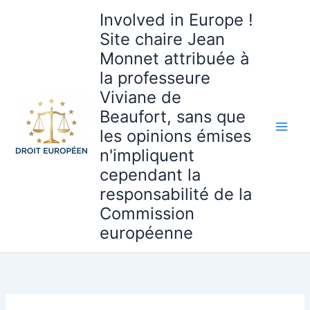
Aller
Involved in Europe !
au
Site chaire Jean
contenu
Monnet attribuée à
la professeure
Viviane de
Beaufort, sans que
les opinions émises
n'impliquent
cependant la
responsabilité de la
Commission
européenne