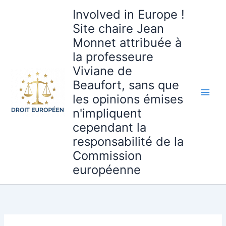
Aller
Involved in Europe !
au
Site chaire Jean
contenu
Monnet attribuée à
la professeure
Viviane de
Beaufort, sans que
les opinions émises
n'impliquent
cependant la
responsabilité de la
Commission
européenne