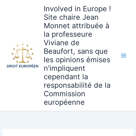
Aller
Involved in Europe !
au
Site chaire Jean
contenu
Monnet attribuée à
la professeure
Viviane de
Beaufort, sans que
les opinions émises
n'impliquent
cependant la
responsabilité de la
Commission
européenne