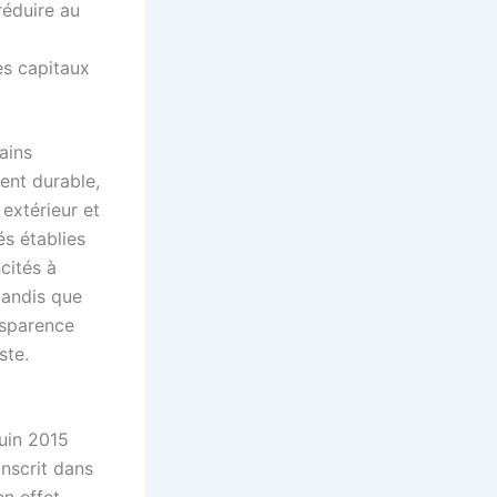
réduire au
des capitaux
ains
ent durable,
extérieur et
és établies
ncités à
tandis que
nsparence
ste.
juin 2015
nscrit dans