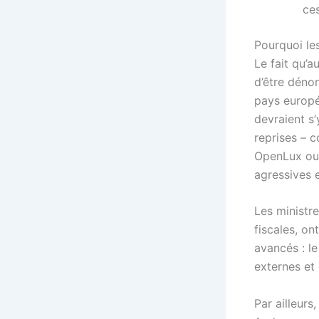
ces
Pourquoi le
Le fait qu’
d’être déno
pays europé
devraient s
reprises – 
OpenLux ou 
agressives e
Les ministre
fiscales, on
avancés : le
externes et 
Par ailleur