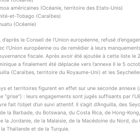
moa américaines (Océanie, territoire des Etats-Unis)
inité-et-Tobago (Caraïbes)
nuatu (Océanie)
, d’après le Conseil de l’Union européenne, refusé d’engage
ec l’Union européenne ou de remédier à leurs manquements
vernance fiscale. Après avoir été ajoutée à cette liste le 2
inique a finalement été déplacée vers l’annexe II le 5 octo
lla (Caraïbes, territoire du Royaume-Uni) et les Seychelle
ys et territoires figurent en effet sur une seconde annexe 
 “grise”) : leurs engagements sont jugés suffisants par l’U
 fait l’objet d’un suivi attentif. Il s’agit d’Anguilla, des Sey
de la Barbade, du Botswana, du Costa Rica, de Hong-Kong,
e la Jordanie, de la Malaisie, de la Macédoine du Nord, du 
 la Thaïlande et de la Turquie.