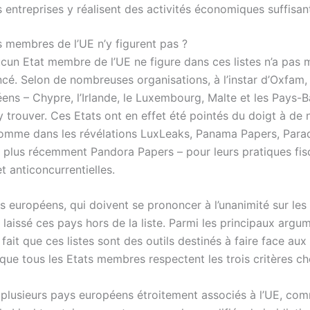
 entreprises y réalisent des activités économiques suffisan
s membres de l’UE n’y figurent pas ?
aucun Etat membre de l’UE ne figure dans ces listes n’a pas
ncé. Selon de nombreuses organisations, à l’instar d’Oxfam, 
ens – Chypre, l’Irlande, le Luxembourg, Malte et les Pays-B
’y trouver. Ces Etats ont en effet été pointés du doigt à d
comme dans les révélations LuxLeaks, Panama Papers, Parad
plus récemment Pandora Papers – pour leurs pratiques fis
t anticoncurrentielles.
s européens, qui doivent se prononcer à l’unanimité sur les
t laissé ces pays hors de la liste. Parmi les principaux argu
 fait que ces listes sont des outils destinés à faire face a
que tous les Etats membres respectent les trois critères cho
s, plusieurs pays européens étroitement associés à l’UE, c