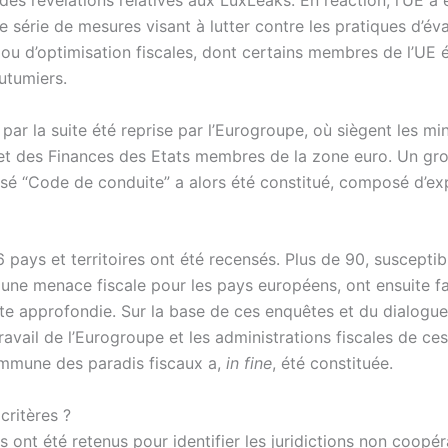
des révélations relatives aux LuxLeaks. En réaction, l’UE a 
e série de mesures visant à lutter contre les pratiques d’év
 ou d’optimisation fiscales, dont certains membres de l’UE é
outumiers.
 a par la suite été reprise par l’Eurogroupe, où siègent les mi
et des Finances des Etats membres de la zone euro. Un gr
tisé “Code de conduite” a alors été constitué, composé d’ex
6 pays et territoires ont été recensés. Plus de 90, susceptib
une menace fiscale pour les pays européens, ont ensuite fai
te approfondie. Sur la base de ces enquêtes et du dialogue
avail de l’Eurogroupe et les administrations fiscales de ces 
ommune des paradis fiscaux a,
in fine
, été constituée.
critères ?
es ont été retenus pour identifier les juridictions non coopér