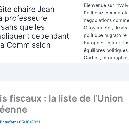
Bienvenue sur Involv
Site chaire Jean
Politique commercial
la professeure
négociations comme
 sans que les
Citoyenneté , droits 
mpliquent cependant
politique migratoire
Europe ~ Institution
 la Commission
équilibres politiques
Cartes , Infographie
s fiscaux : la liste de l’Union
péenne
 Beaufort
/
05/10/2021