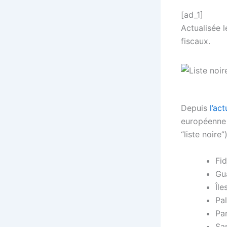
[ad_1]
Actualisée l
fiscaux.
Depuis
l’act
européenne
“liste noire”)
Fid
Gua
Île
Pa
Pa
Sa