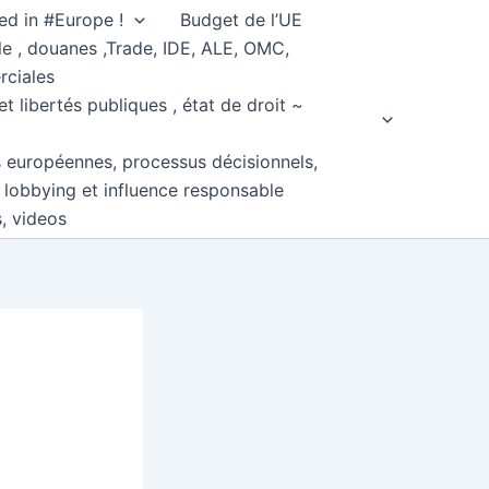
ed in #Europe !
Budget de l’UE
e , douanes ,Trade, IDE, ALE, OMC,
rciales
et libertés publiques , état de droit ~
s européennes, processus décisionnels,
, lobbying et influence responsable
s, videos