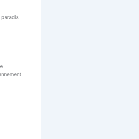
f paradis
te
iennement