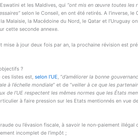
 l’Eswatini et les Maldives, qui
“ont mis en œuvre toutes les 
essaires”
selon le Conseil, en ont été retirés. A l’inverse, le
a Malaisie, la Macédoine du Nord, le Qatar et l’Uruguay ont
sur cette seconde annexe.
nt mise à jour deux fois par an, la prochaine révision est pr
bjectifs ?
e ces listes est,
selon l’UE
, “
d’améliorer la bonne gouvernan
ale à l’échelle mondiale
” et de “
veiller à ce que les partenai
aux de l’UE respectent les mêmes normes que les États me
rticulier à faire pression sur les Etats mentionnés en vue de
fraude ou l’évasion fiscale, à savoir le non-paiement illégal 
iement incomplet de l’impôt ;