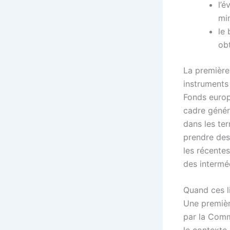
l’é
mi
le 
ob
La première 
instruments
Fonds europ
cadre généra
dans les terr
prendre des 
les récente
des interméd
Quand ces li
Une premièr
par la Comm