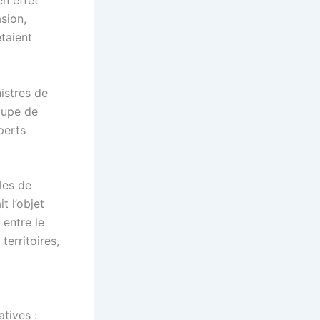
en effet
asion,
taient
nistres de
oupe de
perts
les de
t l’objet
 entre le
territoires,
atives :