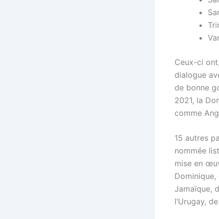
Sa
Tr
Va
Ceux-ci ont
dialogue av
de bonne gou
2021, la Dom
comme Angui
15 autres pa
nommée liste
mise en œuvre
Dominique, 
Jamaïque, d
l’Urugay, de