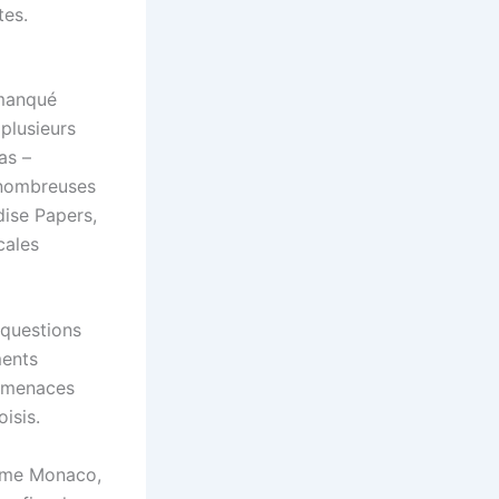
tes.
 manqué
plusieurs
as –
e nombreuses
ise Papers,
cales
 questions
ments
ux menaces
isis.
omme Monaco,