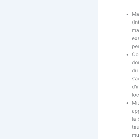
Ma
(i
ma
ex
per
Con
do
du
s’a
d’i
loc
Mi
app
la 
tau
mul