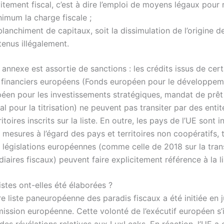
vitement fiscal, c’est à dire l’emploi de moyens légaux pour 
nimum la charge fiscale ;
blanchiment de capitaux, soit la dissimulation de l’origine 
tenus illégalement.
annexe est assortie de sanctions : les crédits issus de cert
 financiers européens (Fonds européen pour le développem
éen pour les investissements stratégiques, mandat de prêt 
l pour la titrisation) ne peuvent pas transiter par des entit
itoires inscrits sur la liste. En outre, les pays de l’UE sont i
mesures à l’égard des pays et territoires non coopératifs, 
s législations européennes (comme celle de 2018 sur la tra
iaires fiscaux) peuvent faire explicitement référence à la li
stes ont-elles été élaborées ?
e liste paneuropéenne des paradis fiscaux a été initiée en 
ission européenne. Cette volonté de l’exécutif européen s’i