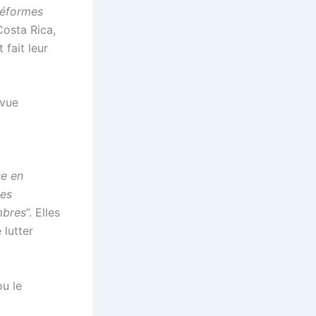
réformes
 Costa Rica,
 fait leur
évue
ce en
res
mbres
”. Elles
 lutter
ou le