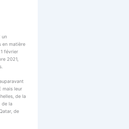
r un
 en matière
1 février
bre 2021,
s.
(auparavant
E mais leur
chelles, de la
 de la
Qatar, de