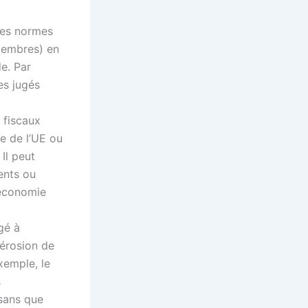
nes normes
membres) en
e. Par
es jugés
 fiscaux
e de l’UE ou
Il peut
ents ou
l’économie
gé à
’érosion de
xemple, le
s
 sans que