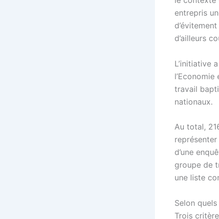
le contexte 
entrepris un
d’évitement
d’ailleurs c
L’initiative
l’Economie 
travail bap
nationaux.
Au total, 21
représenter 
d’une enquê
groupe de tr
une liste c
Selon quels 
Trois critèr