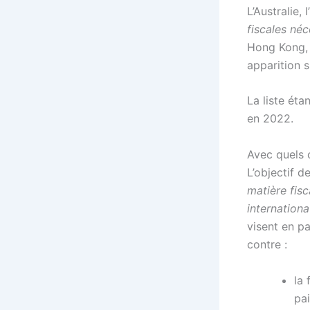
L’Australie,
fiscales néc
Hong Kong, l
apparition 
La liste éta
en 2022.
Avec quels o
L’objectif d
matière fisc
internation
visent en pa
contre :
la 
pa