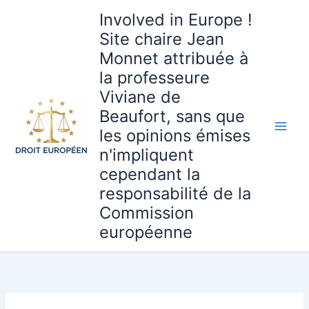
Aller
Involved in Europe !
au
Site chaire Jean
contenu
Monnet attribuée à
la professeure
Viviane de
Beaufort, sans que
les opinions émises
n'impliquent
cependant la
responsabilité de la
Commission
européenne