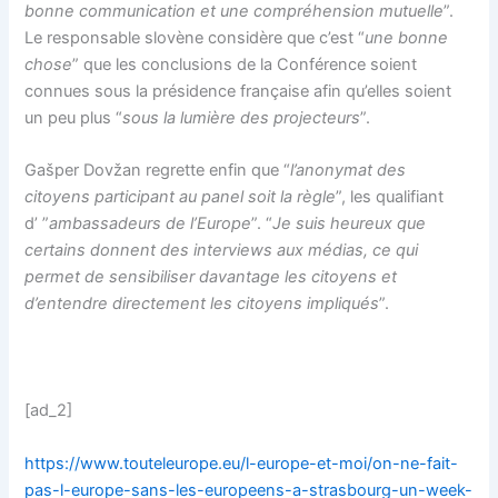
bonne communication et une compréhension mutuelle
”.
Le responsable slovène considère que c’est “
une bonne
chose
” que les conclusions de la Conférence soient
connues sous la présidence française afin qu’elles soient
un peu plus “
sous la lumière des projecteurs
”.
Gašper Dovžan regrette enfin que “
l’anonymat des
citoyens participant au panel soit la règle
”, les qualifiant
d’ ”
ambassadeurs de l’Europe
”. “
Je suis heureux que
certains donnent des interviews aux médias, ce qui
permet de sensibiliser davantage les citoyens et
d’entendre directement les citoyens impliqués
”.
[ad_2]
https://www.touteleurope.eu/l-europe-et-moi/on-ne-fait-
pas-l-europe-sans-les-europeens-a-strasbourg-un-week-