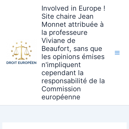
Aller
Involved in Europe !
au
Site chaire Jean
contenu
Monnet attribuée à
la professeure
Viviane de
Beaufort, sans que
les opinions émises
n'impliquent
cependant la
responsabilité de la
Commission
européenne