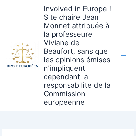
Aller
Involved in Europe !
au
Site chaire Jean
contenu
Monnet attribuée à
la professeure
Viviane de
Beaufort, sans que
les opinions émises
n'impliquent
cependant la
responsabilité de la
Commission
européenne