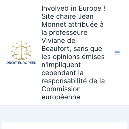
Aller
Involved in Europe !
au
Site chaire Jean
contenu
Monnet attribuée à
la professeure
Viviane de
Beaufort, sans que
les opinions émises
n'impliquent
cependant la
responsabilité de la
Commission
européenne